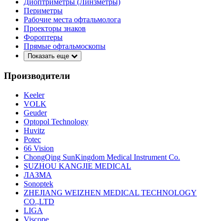
Диоптриметры (Линзметры)
Периметры
Рабочие места офтальмолога
Проекторы знаков
Фороптеры
Прямые офтальмоскопы
Показать еще
Производители
Keeler
VOLK
Geuder
Optopol Technology
Huvitz
Potec
66 Vision
ChongQing SunKingdom Medical Instrument Co.
SUZHOU KANGJIE MEDICAL
ЛАЗМА
Sonoptek
ZHEJIANG WEIZHEN MEDICAL TECHNOLOGY
CO.,LTD
LIGA
Viscope