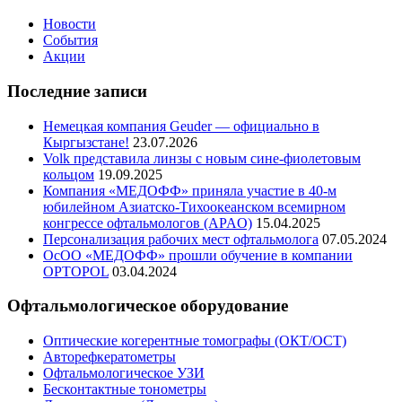
Новости
События
Акции
Последние записи
Немецкая компания Geuder — официально в
Кыргызстане!
23.07.2026
Volk представила линзы с новым сине-фиолетовым
кольцом
19.09.2025
Компания «МЕДОФФ» приняла участие в 40-м
юбилейном Азиатско-Тихоокеанском всемирном
конгрессе офтальмологов (APAO)
15.04.2025
Персонализация рабочих мест офтальмолога
07.05.2024
ОсОО «МЕДОФФ» прошли обучение в компании
OPTOPOL
03.04.2024
Офтальмологическое оборудование
Оптические когерентные томографы (ОКТ/ОСТ)
Авторефкератометры
Офтальмологическое УЗИ
Бесконтактные тонометры