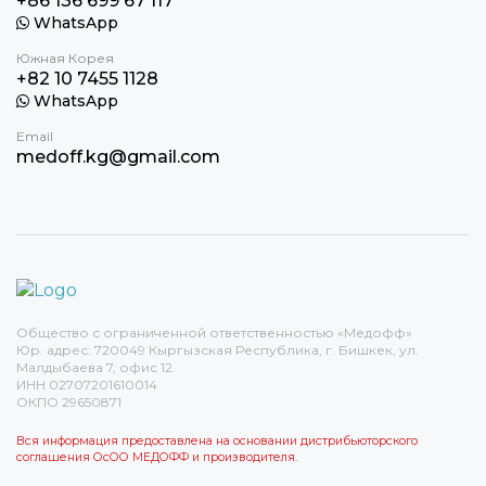
+86 136 699 67 117
WhatsApp
Южная Корея
+82 10 7455 1128
WhatsApp
Email
medoff.kg@gmail.com
Общество с ограниченной ответственностью «Медофф»
Юр. адрес: 720049 Кыргызская Республика, г. Бишкек, ул.
Малдыбаева 7, офис 12.
ИНН 02707201610014
ОКПО 29650871
Вся информация предоставлена на основании дистрибьюторского
соглашения ОсОО МЕДОФФ и производителя.