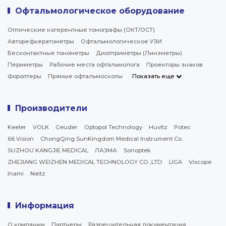
Офтальмологическое оборудование
Оптические когерентные томографы (ОКТ/ОСТ)
Авторефкератометры
Офтальмологическое УЗИ
Бесконтактные тонометры
Диоптриметры (Линзметры)
Периметры
Рабочие места офтальмолога
Проекторы знаков
Фороптеры
Прямые офтальмоскопы
Показать еще
Производители
Keeler
VOLK
Geuder
Optopol Technology
Huvitz
Potec
66 Vision
ChongQing SunKingdom Medical Instrument Co.
SUZHOU KANGJIE MEDICAL
ЛАЗМА
Sonoptek
ZHEJIANG WEIZHEN MEDICAL TECHNOLOGY CO.,LTD
LIGA
Viscope
Inami
Neitz
Информация
О компании
Партнеры
Разрешительная документация