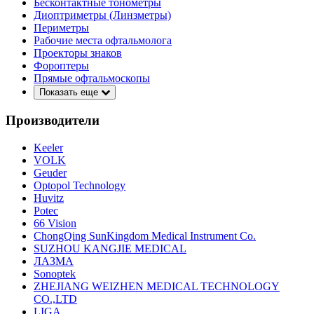
Бесконтактные тонометры
Диоптриметры (Линзметры)
Периметры
Рабочие места офтальмолога
Проекторы знаков
Фороптеры
Прямые офтальмоскопы
Показать еще
Производители
Keeler
VOLK
Geuder
Optopol Technology
Huvitz
Potec
66 Vision
ChongQing SunKingdom Medical Instrument Co.
SUZHOU KANGJIE MEDICAL
ЛАЗМА
Sonoptek
ZHEJIANG WEIZHEN MEDICAL TECHNOLOGY
CO.,LTD
LIGA