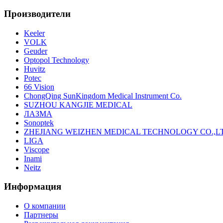
Производители
Keeler
VOLK
Geuder
Optopol Technology
Huvitz
Potec
66 Vision
ChongQing SunKingdom Medical Instrument Co.
SUZHOU KANGJIE MEDICAL
ЛАЗМА
Sonoptek
ZHEJIANG WEIZHEN MEDICAL TECHNOLOGY CO.,L
LIGA
Viscope
Inami
Neitz
Информация
О компании
Партнеры