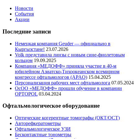
Новости
События
Акции
Последние записи
Немецкая компания Geuder — официально в
Кыргызстане!
23.07.2026
Volk представила линзы с новым сине-фиолетовым
кольцом
19.09.2025
Компания «МЕДОФФ» приняла участие в 40-м
юбилейном Азиатско-Тихоокеанском всемирном
конгрессе офтальмологов (APAO)
15.04.2025
Персонализация рабочих мест офтальмолога
07.05.2024
ОсОО «МЕДОФФ» прошли обучение в компании
OPTOPOL
03.04.2024
Офтальмологическое оборудование
Оптические когерентные томографы (ОКТ/ОСТ)
Авторефкератометры
Офтальмологическое УЗИ
Бесконтактные тонометры