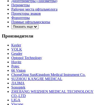
Диоптриметры (Линзметры)
Периметры
Рабочие места офтальмолога
Проекторы знаков
Фороптеры
Прямые офтальмоскопы
Показать еще
Производители
Keeler
VOLK
Geuder
Optopol Technology
Huvitz
Potec
66 Vision
ChongQing SunKingdom Medical Instrument Co.
SUZHOU KANGJIE MEDICAL
ЛАЗМА
Sonoptek
ZHEJIANG WEIZHEN MEDICAL TECHNOLOGY
CO.,LTD
LIGA
Viscope