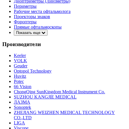
Диоптриметры (Линзметры)
Периметры
Рабочие места офтальмолога
Проекторы знаков
Фороптеры
Прямые офтальмоскопы
Показать еще
Производители
Keeler
VOLK
Geuder
Optopol Technology
Huvitz
Potec
66 Vision
ChongQing SunKingdom Medical Instrument Co.
SUZHOU KANGJIE MEDICAL
ЛАЗМА
Sonoptek
ZHEJIANG WEIZHEN MEDICAL TECHNOLOGY
CO.,LTD
LIGA
Viscope