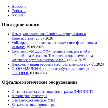
Новости
События
Акции
Последние записи
Немецкая компания Geuder — официально в
Кыргызстане!
23.07.2026
Volk представила линзы с новым сине-фиолетовым
кольцом
19.09.2025
Компания «МЕДОФФ» приняла участие в 40-м
юбилейном Азиатско-Тихоокеанском всемирном
конгрессе офтальмологов (APAO)
15.04.2025
Персонализация рабочих мест офтальмолога
07.05.2024
ОсОО «МЕДОФФ» прошли обучение в компании
OPTOPOL
03.04.2024
Офтальмологическое оборудование
Оптические когерентные томографы (ОКТ/ОСТ)
Авторефкератометры
Офтальмологическое УЗИ
Бесконтактные тонометры