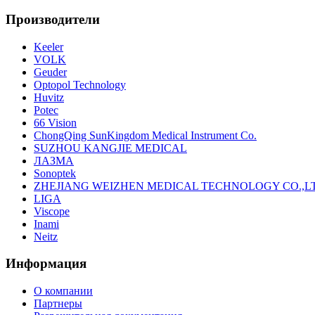
Производители
Keeler
VOLK
Geuder
Optopol Technology
Huvitz
Potec
66 Vision
ChongQing SunKingdom Medical Instrument Co.
SUZHOU KANGJIE MEDICAL
ЛАЗМА
Sonoptek
ZHEJIANG WEIZHEN MEDICAL TECHNOLOGY CO.,L
LIGA
Viscope
Inami
Neitz
Информация
О компании
Партнеры