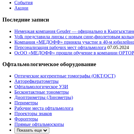
События
Акции
Последние записи
Немецкая компания Geuder — официально в Кыргызстан
Volk представила линзы с новым сине-фиолетовым кольц
Компания «МЕДОФФ» приняла участие в 40-м юбилейном
Персонализация рабочих мест офтальмолога
07.05.2024
ОсОО «МЕДОФФ» прошли обучение в компании OPTO
Офтальмологическое оборудование
Оптические когерентные томографы (ОКТ/ОСТ)
Авторефкератометры
Офтальмологическое УЗИ
Бесконтактные тонометры
Диоптриметры (Линзметры)
Периметры
Рабочие места офтальмолога
Проекторы знаков
Фороптеры
Прямые офтальмоскопы
Показать еще