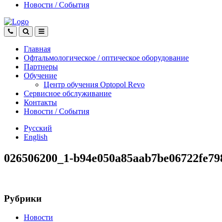
Новости
/
События
Главная
Офтальмологическое
/
оптическое
оборудование
Партнеры
Обучение
Центр обучения Оptopol Revo
Сервисное обслуживание
Контакты
Новости
/
События
Русский
English
026506200_1-b94e050a85aab7be06722fe79
Рубрики
Новости