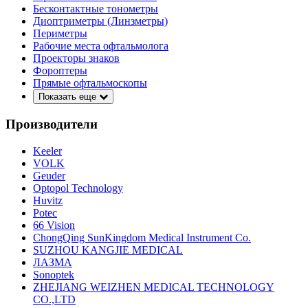
Бесконтактные тонометры
Диоптриметры (Линзметры)
Периметры
Рабочие места офтальмолога
Проекторы знаков
Фороптеры
Прямые офтальмоскопы
Показать еще
Производители
Keeler
VOLK
Geuder
Optopol Technology
Huvitz
Potec
66 Vision
ChongQing SunKingdom Medical Instrument Co.
SUZHOU KANGJIE MEDICAL
ЛАЗМА
Sonoptek
ZHEJIANG WEIZHEN MEDICAL TECHNOLOGY
CO.,LTD