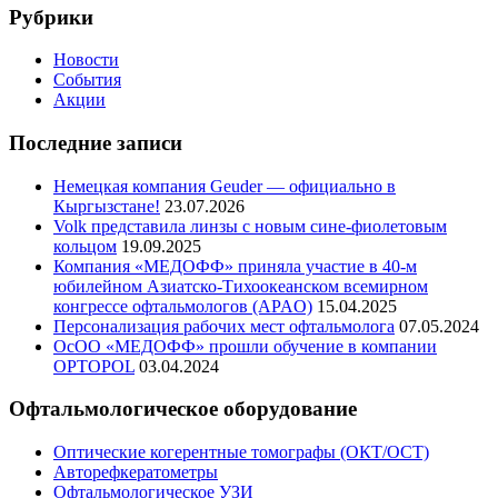
Рубрики
Новости
События
Акции
Последние записи
Немецкая компания Geuder — официально в
Кыргызстане!
23.07.2026
Volk представила линзы с новым сине-фиолетовым
кольцом
19.09.2025
Компания «МЕДОФФ» приняла участие в 40-м
юбилейном Азиатско-Тихоокеанском всемирном
конгрессе офтальмологов (APAO)
15.04.2025
Персонализация рабочих мест офтальмолога
07.05.2024
ОсОО «МЕДОФФ» прошли обучение в компании
OPTOPOL
03.04.2024
Офтальмологическое оборудование
Оптические когерентные томографы (ОКТ/ОСТ)
Авторефкератометры
Офтальмологическое УЗИ