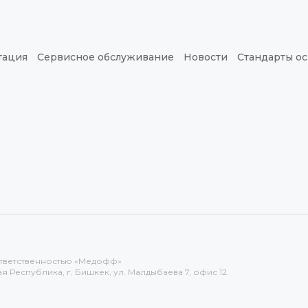
тация
Сервисное обслуживание
Новости
Стандарты о
тветственностью «Медофф»
 Республика, г. Бишкек, ул. Малдыбаева 7, офис 12.