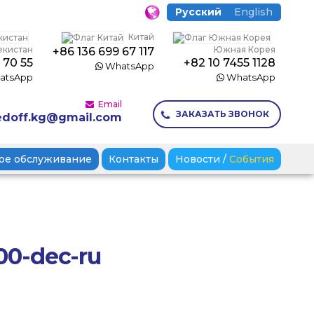
Русский
English
Китай
екистан
Южная Корея
+86 136 699 67 117
 70 55
+82 10 7455 1128
WhatsApp
atsApp
WhatsApp
Email
ЗАКАЗАТЬ ЗВОНОК
doff.kg@gmail.com
ое обслуживание
Контакты
Новости
/
События
00-dec-ru