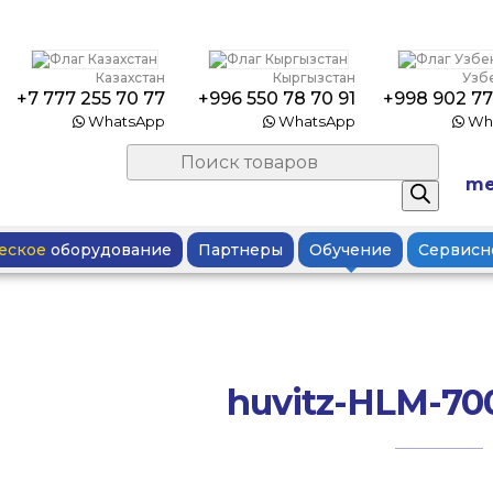
Казахстан
Кыргызстан
Узб
+7 777 255 70 77
+996 550 78 70 91
+998 902 77
WhatsApp
WhatsApp
Wh
Поиск
товаров
me
еское
оборудование
Партнеры
Обучение
Сервисн
huvitz-HLM-70