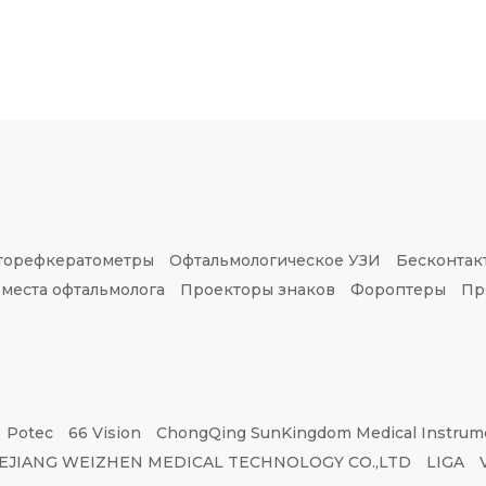
торефкератометры
Офтальмологическое УЗИ
Бесконтак
 места офтальмолога
Проекторы знаков
Фороптеры
Пр
Potec
66 Vision
ChongQing SunKingdom Medical Instrume
EJIANG WEIZHEN MEDICAL TECHNOLOGY CO.,LTD
LIGA