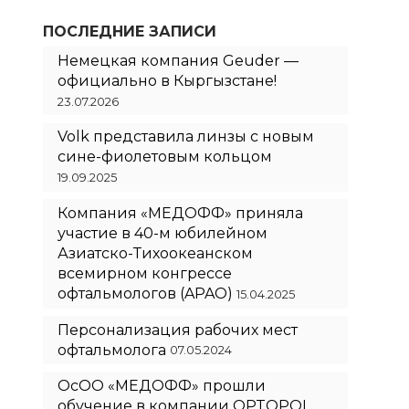
ПОСЛЕДНИЕ ЗАПИСИ
Немецкая компания Geuder —
официально в Кыргызстане!
23.07.2026
Volk представила линзы с новым
сине-фиолетовым кольцом
19.09.2025
Компания «МЕДОФФ» приняла
участие в 40-м юбилейном
Азиатско-Тихоокеанском
всемирном конгрессе
офтальмологов (APAO)
15.04.2025
Персонализация рабочих мест
офтальмолога
07.05.2024
ОсОО «МЕДОФФ» прошли
обучение в компании OPTOPOL