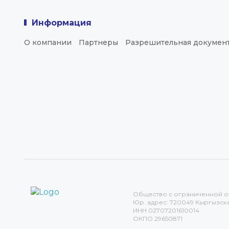
Информация
О компании
Партнеры
Разрешительная докумен
Общество с ограниченной о
Юр. адрес: 720049 Кыргызская
ИНН 02707201610014
ОКПО 29650871