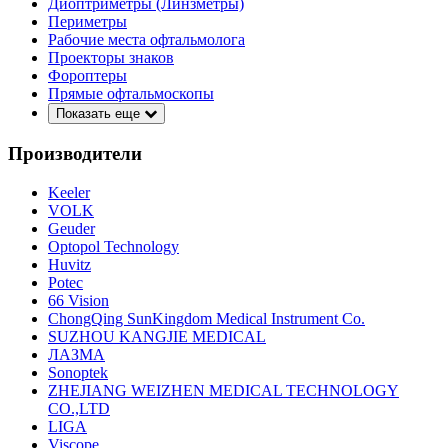
Диоптриметры (Линзметры)
Периметры
Рабочие места офтальмолога
Проекторы знаков
Фороптеры
Прямые офтальмоскопы
Показать еще
Производители
Keeler
VOLK
Geuder
Optopol Technology
Huvitz
Potec
66 Vision
ChongQing SunKingdom Medical Instrument Co.
SUZHOU KANGJIE MEDICAL
ЛАЗМА
Sonoptek
ZHEJIANG WEIZHEN MEDICAL TECHNOLOGY
CO.,LTD
LIGA
Viscope