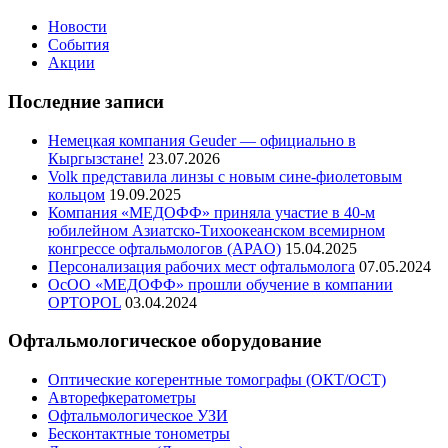
Новости
События
Акции
Последние записи
Немецкая компания Geuder — официально в
Кыргызстане!
23.07.2026
Volk представила линзы с новым сине-фиолетовым
кольцом
19.09.2025
Компания «МЕДОФФ» приняла участие в 40-м
юбилейном Азиатско-Тихоокеанском всемирном
конгрессе офтальмологов (APAO)
15.04.2025
Персонализация рабочих мест офтальмолога
07.05.2024
ОсОО «МЕДОФФ» прошли обучение в компании
OPTOPOL
03.04.2024
Офтальмологическое оборудование
Оптические когерентные томографы (ОКТ/ОСТ)
Авторефкератометры
Офтальмологическое УЗИ
Бесконтактные тонометры