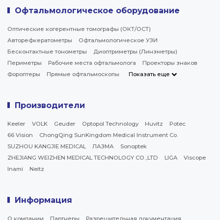
Офтальмологическое оборудование
Оптические когерентные томографы (ОКТ/ОСТ)
Авторефкератометры
Офтальмологическое УЗИ
Бесконтактные тонометры
Диоптриметры (Линзметры)
Периметры
Рабочие места офтальмолога
Проекторы знаков
Фороптеры
Прямые офтальмоскопы
Показать еще
Производители
Keeler
VOLK
Geuder
Optopol Technology
Huvitz
Potec
66 Vision
ChongQing SunKingdom Medical Instrument Co.
SUZHOU KANGJIE MEDICAL
ЛАЗМА
Sonoptek
ZHEJIANG WEIZHEN MEDICAL TECHNOLOGY CO.,LTD
LIGA
Viscope
Inami
Neitz
Информация
О компании
Партнеры
Разрешительная документация