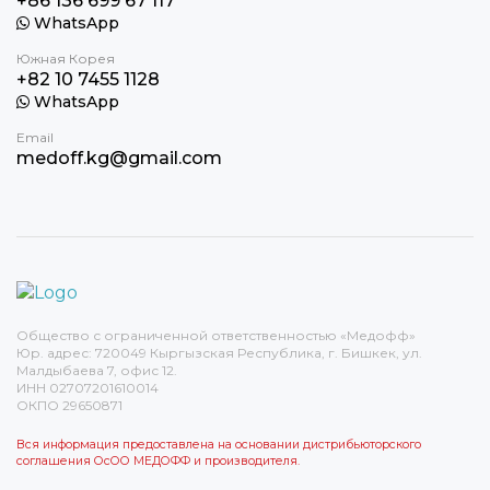
+86 136 699 67 117
WhatsApp
Южная Корея
+82 10 7455 1128
WhatsApp
Email
medoff.kg@gmail.com
Общество с ограниченной ответственностью «Медофф»
Юр. адрес: 720049 Кыргызская Республика, г. Бишкек, ул.
Малдыбаева 7, офис 12.
ИНН 02707201610014
ОКПО 29650871
Вся информация предоставлена на основании дистрибьюторского
соглашения ОсОО МЕДОФФ и производителя.