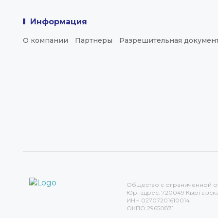
Информация
О компании
Партнеры
Разрешительная докумен
Общество с ограниченной о
Юр. адрес: 720049 Кыргызская
ИНН 02707201610014
ОКПО 29650871