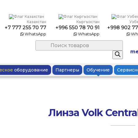
Казахстан
Кыргызстан
Узб
+7 777 255 70 77
+996 550 78 70 91
+998 902 77
WhatsApp
WhatsApp
Wh
Поиск
товаров
me
еское
оборудование
Партнеры
Обучение
Сервисн
Линза Volk Central