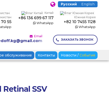
Русский
English
Китай
екистан
Южная Корея
+86 136 699 67 117
 70 55
+82 10 7455 1128
WhatsApp
atsApp
WhatsApp
Email
ЗАКАЗАТЬ ЗВОНОК
doff.kg@gmail.com
ое обслуживание
Контакты
Новости
/
События
 Retinal SSV