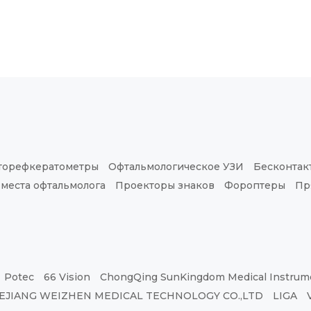
торефкератометры
Офтальмологическое УЗИ
Бесконтак
 места офтальмолога
Проекторы знаков
Фороптеры
Пр
Potec
66 Vision
ChongQing SunKingdom Medical Instrume
EJIANG WEIZHEN MEDICAL TECHNOLOGY CO.,LTD
LIGA