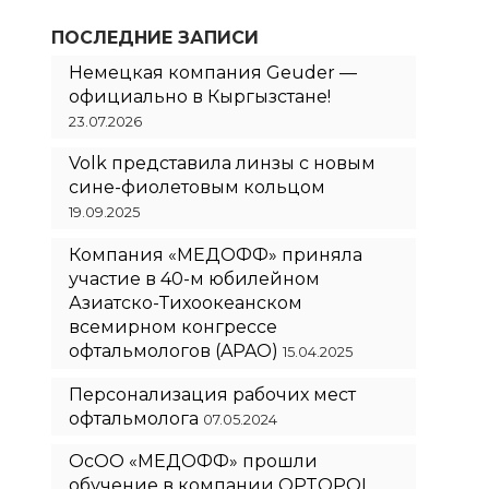
ПОСЛЕДНИЕ ЗАПИСИ
Немецкая компания Geuder —
официально в Кыргызстане!
23.07.2026
Volk представила линзы с новым
сине-фиолетовым кольцом
19.09.2025
Компания «МЕДОФФ» приняла
участие в 40-м юбилейном
Азиатско-Тихоокеанском
всемирном конгрессе
офтальмологов (APAO)
15.04.2025
Персонализация рабочих мест
офтальмолога
07.05.2024
ОсОО «МЕДОФФ» прошли
обучение в компании OPTOPOL