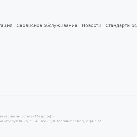
тация
Сервисное обслуживание
Новости
Стандарты о
тветственностью «Медофф»
 Республика, г. Бишкек, ул. Малдыбаева 7, офис 12.