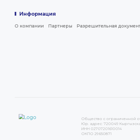
Информация
О компании
Партнеры
Разрешительная докумен
Общество с ограниченной о
Юр. адрес: 720049 Кыргызская
ИНН 02707201610014
ОКПО 29650871