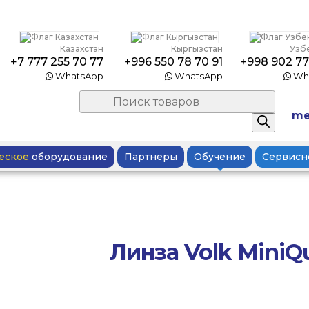
Казахстан
Кыргызстан
Узб
+7 777 255 70 77
+996 550 78 70 91
+998 902 77
WhatsApp
WhatsApp
Wh
Поиск
товаров
me
еское
оборудование
Партнеры
Обучение
Сервисн
Линза Volk MiniQ