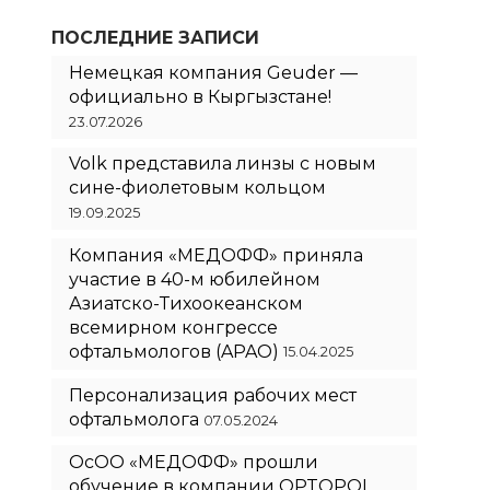
ПОСЛЕДНИЕ ЗАПИСИ
Немецкая компания Geuder —
официально в Кыргызстане!
23.07.2026
Volk представила линзы с новым
сине-фиолетовым кольцом
19.09.2025
Компания «МЕДОФФ» приняла
участие в 40-м юбилейном
Азиатско-Тихоокеанском
всемирном конгрессе
офтальмологов (APAO)
15.04.2025
Персонализация рабочих мест
офтальмолога
07.05.2024
ОсОО «МЕДОФФ» прошли
обучение в компании OPTOPOL