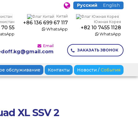
Русский
English
Китай
екистан
Южная Корея
+86 136 699 67 117
 70 55
+82 10 7455 1128
WhatsApp
atsApp
WhatsApp
Email
ЗАКАЗАТЬ ЗВОНОК
doff.kg@gmail.com
ое обслуживание
Контакты
Новости
/
События
uad XL SSV 2