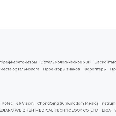
торефкератометры
Офтальмологическое УЗИ
Бесконтак
 места офтальмолога
Проекторы знаков
Фороптеры
Пр
Potec
66 Vision
ChongQing SunKingdom Medical Instrume
EJIANG WEIZHEN MEDICAL TECHNOLOGY CO.,LTD
LIGA