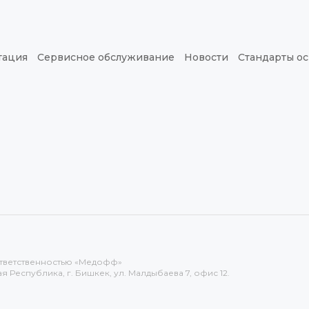
тация
Сервисное обслуживание
Новости
Стандарты о
тветственностью «Медофф»
 Республика, г. Бишкек, ул. Малдыбаева 7, офис 12.