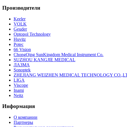
Производители
Keeler
VOLK
Geuder
Optopol Technology
Huvitz
Potec
66 Vision
ChongQing SunKingdom Medical Instrument Co.
SUZHOU KANGJIE MEDICAL
ЛАЗМА
Sonoptek
ZHEJIANG WEIZHEN MEDICAL TECHNOLOGY CO.,L
LIGA
Viscope
Inami
Neitz
Информация
О компании
Партнеры