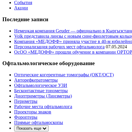
События
Акции
Последние записи
Немецкая компания Geuder — официально в Кыргызстан
Volk представила линзы с новым сине-фиолетовым кольц
Компания «МЕДОФФ» приняла участие в 40-м юбилейном
Персонализация рабочих мест офтальмолога
07.05.2024
ОсОО «МЕДОФФ» прошли обучение в компании OPTO
Офтальмологическое оборудование
Оптические когерентные томографы (ОКТ/ОСТ)
Авторефкератометры
Офтальмологическое УЗИ
Бесконтактные тонометры
Диоптриметры (Линзметры)
Периметры
Рабочие места офтальмолога
Проекторы знаков
Фороптеры
Прямые офтальмоскопы
Показать еще