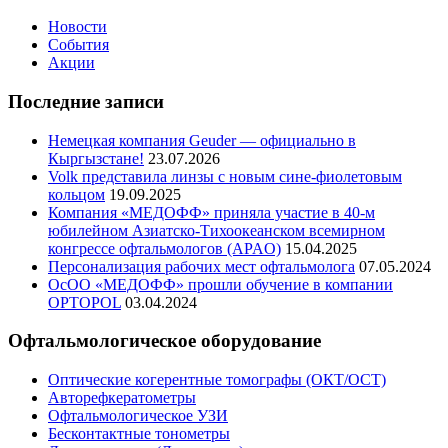
Новости
События
Акции
Последние записи
Немецкая компания Geuder — официально в
Кыргызстане!
23.07.2026
Volk представила линзы с новым сине-фиолетовым
кольцом
19.09.2025
Компания «МЕДОФФ» приняла участие в 40-м
юбилейном Азиатско-Тихоокеанском всемирном
конгрессе офтальмологов (APAO)
15.04.2025
Персонализация рабочих мест офтальмолога
07.05.2024
ОсОО «МЕДОФФ» прошли обучение в компании
OPTOPOL
03.04.2024
Офтальмологическое оборудование
Оптические когерентные томографы (ОКТ/ОСТ)
Авторефкератометры
Офтальмологическое УЗИ
Бесконтактные тонометры