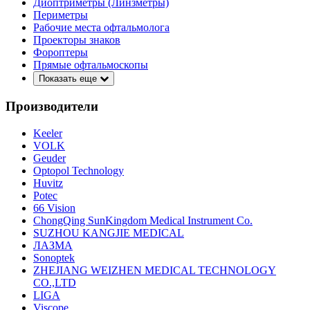
Диоптриметры (Линзметры)
Периметры
Рабочие места офтальмолога
Проекторы знаков
Фороптеры
Прямые офтальмоскопы
Показать еще
Производители
Keeler
VOLK
Geuder
Optopol Technology
Huvitz
Potec
66 Vision
ChongQing SunKingdom Medical Instrument Co.
SUZHOU KANGJIE MEDICAL
ЛАЗМА
Sonoptek
ZHEJIANG WEIZHEN MEDICAL TECHNOLOGY
CO.,LTD
LIGA
Viscope