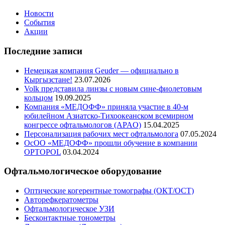
Новости
События
Акции
Последние записи
Немецкая компания Geuder — официально в
Кыргызстане!
23.07.2026
Volk представила линзы с новым сине-фиолетовым
кольцом
19.09.2025
Компания «МЕДОФФ» приняла участие в 40-м
юбилейном Азиатско-Тихоокеанском всемирном
конгрессе офтальмологов (APAO)
15.04.2025
Персонализация рабочих мест офтальмолога
07.05.2024
ОсОО «МЕДОФФ» прошли обучение в компании
OPTOPOL
03.04.2024
Офтальмологическое оборудование
Оптические когерентные томографы (ОКТ/ОСТ)
Авторефкератометры
Офтальмологическое УЗИ
Бесконтактные тонометры