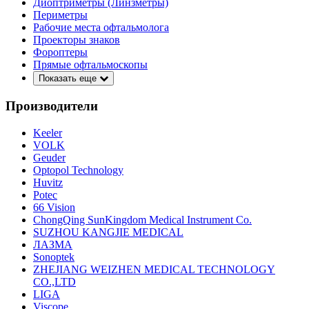
Диоптриметры (Линзметры)
Периметры
Рабочие места офтальмолога
Проекторы знаков
Фороптеры
Прямые офтальмоскопы
Показать еще
Производители
Keeler
VOLK
Geuder
Optopol Technology
Huvitz
Potec
66 Vision
ChongQing SunKingdom Medical Instrument Co.
SUZHOU KANGJIE MEDICAL
ЛАЗМА
Sonoptek
ZHEJIANG WEIZHEN MEDICAL TECHNOLOGY
CO.,LTD
LIGA
Viscope