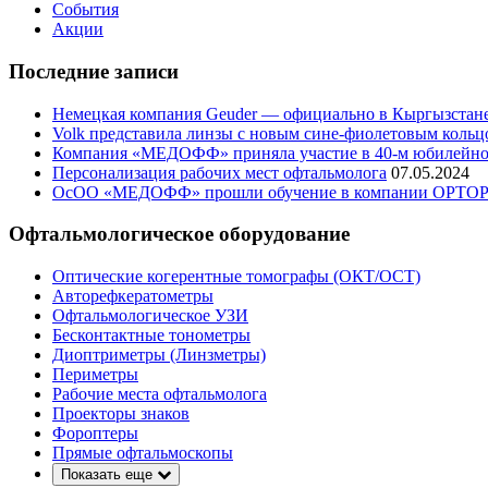
События
Акции
Последние записи
Немецкая компания Geuder — официально в Кыргызстан
Volk представила линзы с новым сине-фиолетовым кольц
Компания «МЕДОФФ» приняла участие в 40-м юбилейном
Персонализация рабочих мест офтальмолога
07.05.2024
ОсОО «МЕДОФФ» прошли обучение в компании OPTO
Офтальмологическое оборудование
Оптические когерентные томографы (ОКТ/ОСТ)
Авторефкератометры
Офтальмологическое УЗИ
Бесконтактные тонометры
Диоптриметры (Линзметры)
Периметры
Рабочие места офтальмолога
Проекторы знаков
Фороптеры
Прямые офтальмоскопы
Показать еще