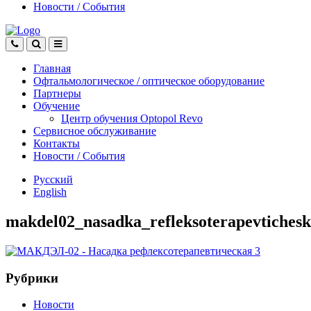
Новости
/
События
Главная
Офтальмологическое
/
оптическое
оборудование
Партнеры
Обучение
Центр обучения Оptopol Revo
Сервисное обслуживание
Контакты
Новости
/
События
Русский
English
makdel02_nasadka_refleksoterapevtiches
Рубрики
Новости