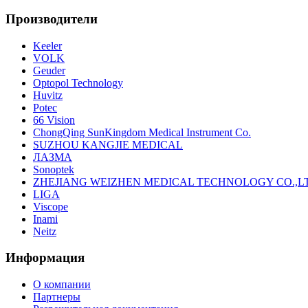
Производители
Keeler
VOLK
Geuder
Optopol Technology
Huvitz
Potec
66 Vision
ChongQing SunKingdom Medical Instrument Co.
SUZHOU KANGJIE MEDICAL
ЛАЗМА
Sonoptek
ZHEJIANG WEIZHEN MEDICAL TECHNOLOGY CO.,L
LIGA
Viscope
Inami
Neitz
Информация
О компании
Партнеры