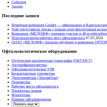
События
Акции
Последние записи
Немецкая компания Geuder — официально в Кыргызстан
Volk представила линзы с новым сине-фиолетовым кольц
Компания «МЕДОФФ» приняла участие в 40-м юбилейном
Персонализация рабочих мест офтальмолога
07.05.2024
ОсОО «МЕДОФФ» прошли обучение в компании OPTO
Офтальмологическое оборудование
Оптические когерентные томографы (ОКТ/ОСТ)
Авторефкератометры
Офтальмологическое УЗИ
Бесконтактные тонометры
Диоптриметры (Линзметры)
Периметры
Рабочие места офтальмолога
Проекторы знаков
Фороптеры
Прямые офтальмоскопы
Показать еще