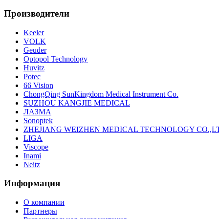
Производители
Keeler
VOLK
Geuder
Optopol Technology
Huvitz
Potec
66 Vision
ChongQing SunKingdom Medical Instrument Co.
SUZHOU KANGJIE MEDICAL
ЛАЗМА
Sonoptek
ZHEJIANG WEIZHEN MEDICAL TECHNOLOGY CO.,L
LIGA
Viscope
Inami
Neitz
Информация
О компании
Партнеры