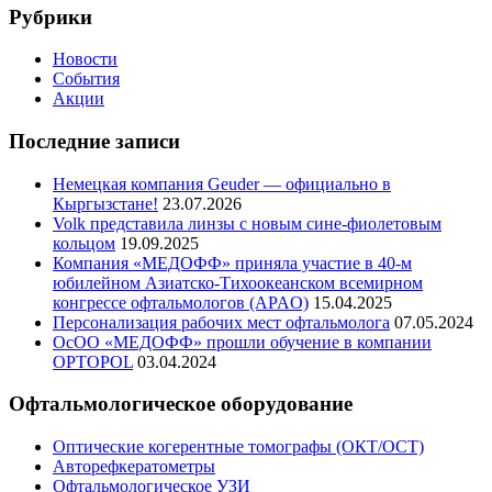
Рубрики
Новости
События
Акции
Последние записи
Немецкая компания Geuder — официально в
Кыргызстане!
23.07.2026
Volk представила линзы с новым сине-фиолетовым
кольцом
19.09.2025
Компания «МЕДОФФ» приняла участие в 40-м
юбилейном Азиатско-Тихоокеанском всемирном
конгрессе офтальмологов (APAO)
15.04.2025
Персонализация рабочих мест офтальмолога
07.05.2024
ОсОО «МЕДОФФ» прошли обучение в компании
OPTOPOL
03.04.2024
Офтальмологическое оборудование
Оптические когерентные томографы (ОКТ/ОСТ)
Авторефкератометры
Офтальмологическое УЗИ