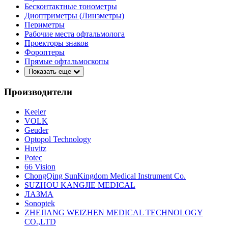
Бесконтактные тонометры
Диоптриметры (Линзметры)
Периметры
Рабочие места офтальмолога
Проекторы знаков
Фороптеры
Прямые офтальмоскопы
Показать еще
Производители
Keeler
VOLK
Geuder
Optopol Technology
Huvitz
Potec
66 Vision
ChongQing SunKingdom Medical Instrument Co.
SUZHOU KANGJIE MEDICAL
ЛАЗМА
Sonoptek
ZHEJIANG WEIZHEN MEDICAL TECHNOLOGY
CO.,LTD