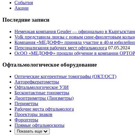
События
Акции
Последние записи
Немецкая компания Geuder — официально в Кыргызстан
Volk представила линзы с новым сине-фиолетовым кольц
Компания «МЕДОФФ» приняла участие в 40-м юбилейном
Персонализация рабочих мест офтальмолога
07.05.2024
ОсОО «МЕДОФФ» прошли обучение в компании OPTO
Офтальмологическое оборудование
Оптические когерентные томографы (ОКТ/ОСТ)
Авторефкератометры
Офтальмологическое УЗИ
Бесконтактные тонометры
Диоптриметры (Линзметры)
Периметры
Рабочие места офтальмолога
Проекторы знаков
Фороптеры
Прямые офтальмоскопы
Показать еще