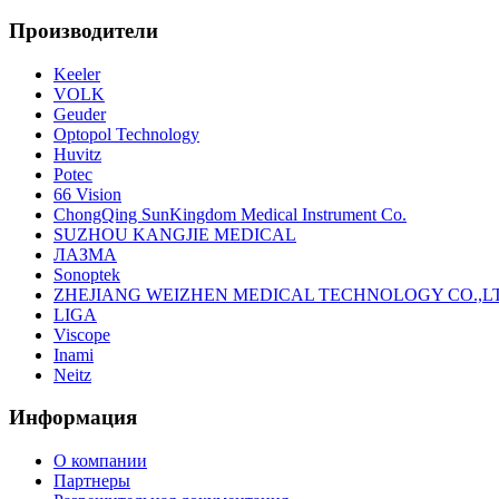
Производители
Keeler
VOLK
Geuder
Optopol Technology
Huvitz
Potec
66 Vision
ChongQing SunKingdom Medical Instrument Co.
SUZHOU KANGJIE MEDICAL
ЛАЗМА
Sonoptek
ZHEJIANG WEIZHEN MEDICAL TECHNOLOGY CO.,L
LIGA
Viscope
Inami
Neitz
Информация
О компании
Партнеры