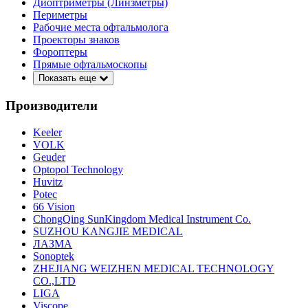
Диоптриметры (Линзметры)
Периметры
Рабочие места офтальмолога
Проекторы знаков
Фороптеры
Прямые офтальмоскопы
Показать еще
Производители
Keeler
VOLK
Geuder
Optopol Technology
Huvitz
Potec
66 Vision
ChongQing SunKingdom Medical Instrument Co.
SUZHOU KANGJIE MEDICAL
ЛАЗМА
Sonoptek
ZHEJIANG WEIZHEN MEDICAL TECHNOLOGY
CO.,LTD
LIGA
Viscope