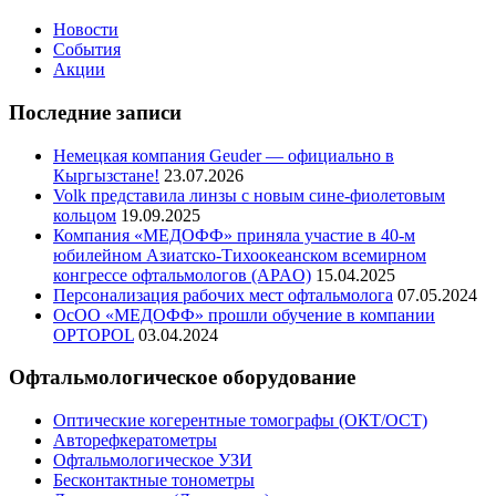
Новости
События
Акции
Последние записи
Немецкая компания Geuder — официально в
Кыргызстане!
23.07.2026
Volk представила линзы с новым сине-фиолетовым
кольцом
19.09.2025
Компания «МЕДОФФ» приняла участие в 40-м
юбилейном Азиатско-Тихоокеанском всемирном
конгрессе офтальмологов (APAO)
15.04.2025
Персонализация рабочих мест офтальмолога
07.05.2024
ОсОО «МЕДОФФ» прошли обучение в компании
OPTOPOL
03.04.2024
Офтальмологическое оборудование
Оптические когерентные томографы (ОКТ/ОСТ)
Авторефкератометры
Офтальмологическое УЗИ
Бесконтактные тонометры