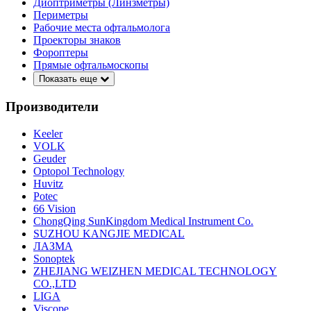
Диоптриметры (Линзметры)
Периметры
Рабочие места офтальмолога
Проекторы знаков
Фороптеры
Прямые офтальмоскопы
Показать еще
Производители
Keeler
VOLK
Geuder
Optopol Technology
Huvitz
Potec
66 Vision
ChongQing SunKingdom Medical Instrument Co.
SUZHOU KANGJIE MEDICAL
ЛАЗМА
Sonoptek
ZHEJIANG WEIZHEN MEDICAL TECHNOLOGY
CO.,LTD
LIGA
Viscope