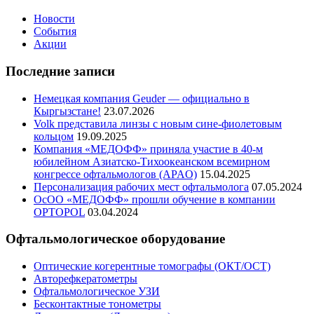
Новости
События
Акции
Последние записи
Немецкая компания Geuder — официально в
Кыргызстане!
23.07.2026
Volk представила линзы с новым сине-фиолетовым
кольцом
19.09.2025
Компания «МЕДОФФ» приняла участие в 40-м
юбилейном Азиатско-Тихоокеанском всемирном
конгрессе офтальмологов (APAO)
15.04.2025
Персонализация рабочих мест офтальмолога
07.05.2024
ОсОО «МЕДОФФ» прошли обучение в компании
OPTOPOL
03.04.2024
Офтальмологическое оборудование
Оптические когерентные томографы (ОКТ/ОСТ)
Авторефкератометры
Офтальмологическое УЗИ
Бесконтактные тонометры