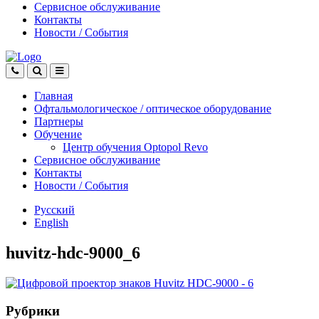
Сервисное обслуживание
Контакты
Новости
/
События
Главная
Офтальмологическое
/
оптическое
оборудование
Партнеры
Обучение
Центр обучения Оptopol Revo
Сервисное обслуживание
Контакты
Новости
/
События
Русский
English
huvitz-hdc-9000_6
Рубрики