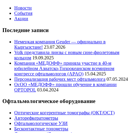
Новости
События
Акции
Последние записи
Немецкая компания Geuder — официально в
Кыргызстане!
23.07.2026
Volk представила линзы с новым сине-фиолетовым
кольцом
19.09.2025
Компания «МЕДОФФ» приняла участие в 40-м
юбилейном Азиатско-Тихоокеанском всемирном
конгрессе офтальмологов (APAO)
15.04.2025
Персонализация рабочих мест офтальмолога
07.05.2024
ОсОО «МЕДОФФ» прошли обучение в компании
OPTOPOL
03.04.2024
Офтальмологическое оборудование
Оптические когерентные томографы (ОКТ/ОСТ)
Авторефкератометры
Офтальмологическое УЗИ
Бесконтактные тонометры