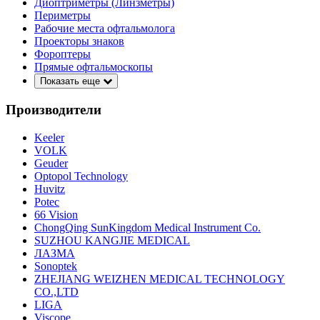
Диоптриметры (Линзметры)
Периметры
Рабочие места офтальмолога
Проекторы знаков
Фороптеры
Прямые офтальмоскопы
Показать еще
Производители
Keeler
VOLK
Geuder
Optopol Technology
Huvitz
Potec
66 Vision
ChongQing SunKingdom Medical Instrument Co.
SUZHOU KANGJIE MEDICAL
ЛАЗМА
Sonoptek
ZHEJIANG WEIZHEN MEDICAL TECHNOLOGY
CO.,LTD
LIGA
Viscope