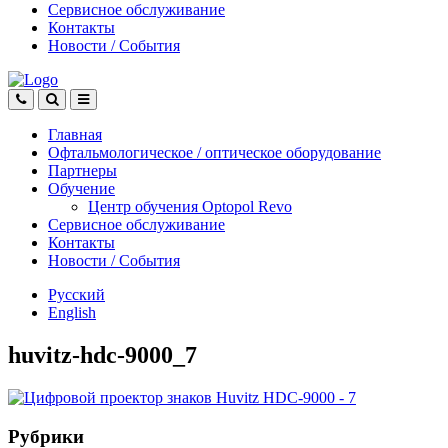
Сервисное обслуживание
Контакты
Новости
/
События
Главная
Офтальмологическое
/
оптическое
оборудование
Партнеры
Обучение
Центр обучения Оptopol Revo
Сервисное обслуживание
Контакты
Новости
/
События
Русский
English
huvitz-hdc-9000_7
Рубрики