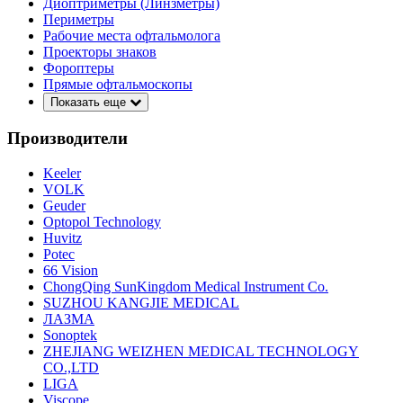
Диоптриметры (Линзметры)
Периметры
Рабочие места офтальмолога
Проекторы знаков
Фороптеры
Прямые офтальмоскопы
Показать еще
Производители
Keeler
VOLK
Geuder
Optopol Technology
Huvitz
Potec
66 Vision
ChongQing SunKingdom Medical Instrument Co.
SUZHOU KANGJIE MEDICAL
ЛАЗМА
Sonoptek
ZHEJIANG WEIZHEN MEDICAL TECHNOLOGY
CO.,LTD
LIGA
Viscope