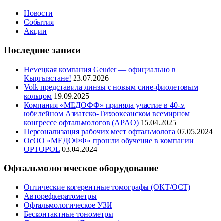
Новости
События
Акции
Последние записи
Немецкая компания Geuder — официально в
Кыргызстане!
23.07.2026
Volk представила линзы с новым сине-фиолетовым
кольцом
19.09.2025
Компания «МЕДОФФ» приняла участие в 40-м
юбилейном Азиатско-Тихоокеанском всемирном
конгрессе офтальмологов (APAO)
15.04.2025
Персонализация рабочих мест офтальмолога
07.05.2024
ОсОО «МЕДОФФ» прошли обучение в компании
OPTOPOL
03.04.2024
Офтальмологическое оборудование
Оптические когерентные томографы (ОКТ/ОСТ)
Авторефкератометры
Офтальмологическое УЗИ
Бесконтактные тонометры