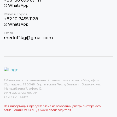
+86 136 699 67 117
WhatsApp
Южная Корея
+82 10 7455 1128
WhatsApp
Email
medoff.kg@gmail.com
Общество с ограниченной ответственностью «Медофф»
Юр. адрес: 720049 Кыргызская Республика, г. Бишкек, ул.
Малдыбаева 7, офис 12.
ИНН 02707201610014
ОКПО 29650871
Вся информация предоставлена на основании дистрибьюторского
соглашения ОсОО МЕДОФФ и производителя.