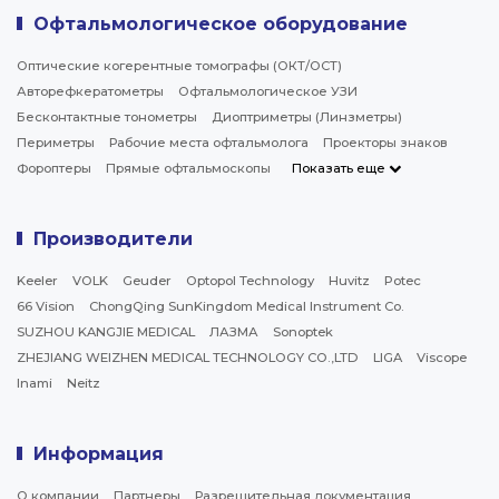
Офтальмологическое оборудование
Оптические когерентные томографы (ОКТ/ОСТ)
Авторефкератометры
Офтальмологическое УЗИ
Бесконтактные тонометры
Диоптриметры (Линзметры)
Периметры
Рабочие места офтальмолога
Проекторы знаков
Фороптеры
Прямые офтальмоскопы
Показать еще
Производители
Keeler
VOLK
Geuder
Optopol Technology
Huvitz
Potec
66 Vision
ChongQing SunKingdom Medical Instrument Co.
SUZHOU KANGJIE MEDICAL
ЛАЗМА
Sonoptek
ZHEJIANG WEIZHEN MEDICAL TECHNOLOGY CO.,LTD
LIGA
Viscope
Inami
Neitz
Информация
О компании
Партнеры
Разрешительная документация