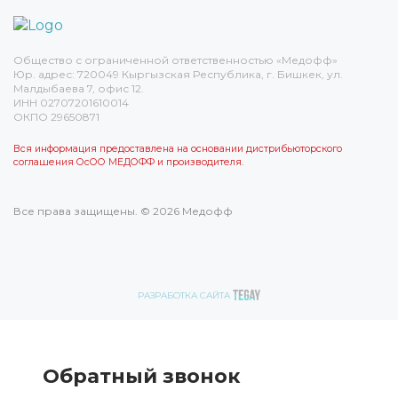
Общество с ограниченной ответственностью «Медофф»
Юр. адрес: 720049 Кыргызская Республика, г. Бишкек, ул.
Малдыбаева 7, офис 12.
ИНН 02707201610014
ОКПО 29650871
Вся информация предоставлена на основании дистрибьюторского
соглашения ОсОО МЕДОФФ и производителя.
Все права защищены. © 2026 Медофф
РАЗРАБОТКА САЙТА
Обратный звонок