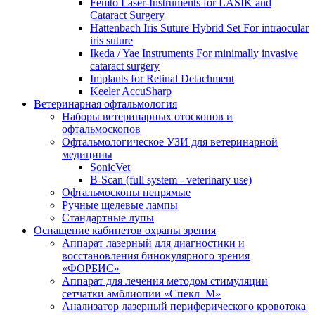
Femto Laser-Instruments for LASIK and
Cataract Surgery
Hattenbach Iris Suture Hybrid Set For intraocular
iris suture
Ikeda / Yae Instruments For minimally invasive
cataract surgery
Implants for Retinal Detachment
Keeler AccuSharp
Ветеринарная офтальмология
Наборы ветеринарных отоскопов и
офтальмоскопов
Офтальмологическое УЗИ для ветеринарной
медицины
SonicVet
B-Scan (full system - veterinary use)
Офтальмоскопы непрямые
Ручные щелевые лампы
Стандартные лупы
Оснащение кабинетов охраны зрения
Аппарат лазерный для диагностики и
восстановления бинокулярного зрения
«ФОРБИС»
Аппарат для лечения методом стимуляции
сетчатки амблиопии «Спекл–М»
Анализатор лазерный периферического кровотока