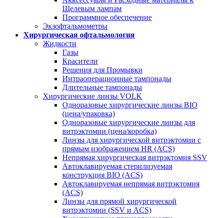
Щелевым лампам
Программное обеспечение
Экзофтальмометры
Хирургическая офтальмология
Жидкости
Газы
Красители
Решения для Промывки
Интраоперационные тампонады
Длительные тампонады
Хирургические линзы VOLK
Одноразовые хирургические линзы BIO
(цена/упаковка)
Одноразовые хирургические линзы для
витрэктомии (цена/коробка)
Линзы для хирургической витрэктомии с
прямым изображением HR (ACS)
Непрямая хирургическая витрэктомия SSV
Автоклавируемая стерилизуемая
конструкция BIO (ACS)
Автоклавируемая непрямая витрэктомия
(ACS)
Линзы для прямой хирургической
витрэктомии (SSV и ACS)