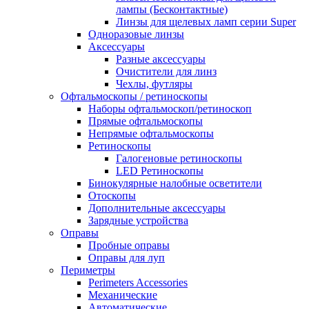
лампы (Бесконтактные)
Линзы для щелевых ламп серии Super
Одноразовые линзы
Аксессуары
Разные аксессуары
Очистители для линз
Чехлы, футляры
Офтальмоскопы / ретиноскопы
Наборы офтальмоскоп/ретиноскоп
Прямые офтальмоскопы
Непрямые офтальмоскопы
Ретиноскопы
Галогеновые ретиноскопы
LED Ретиноскопы
Бинокулярные налобные осветители
Отоскопы
Дополнительные аксессуары
Зарядные устройства
Оправы
Пробные оправы
Оправы для луп
Периметры
Perimeters Accessories
Механические
Автоматические