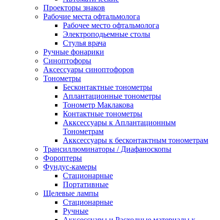
Проекторы знаков
Рабочие места офтальмолога
Рабочее место офтальмолога
Электроподьемные столы
Стулья врача
Ручные фонарики
Синоптофоры
Аксессуары синоптофоров
Тонометры
Бесконтактные тонометры
Аплантационные тонометры
Тонометр Маклакова
Контактные тонометры
Акксессуары к Аплантационным
Тонометрам
Акксессуары к бесконтактным тонометрам
Трансиллюминаторы / Диафаноскопы
Фороптеры
Фундус-камеры
Стационарные
Портативные
Щелевые лампы
Стационарные
Ручные
Акксессуары и Расходные материалы к