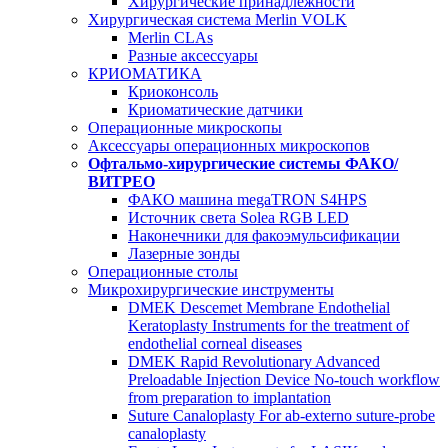
Хирургические принадлежности
Хирургическая система Merlin VOLK
Merlin CLAs
Разные аксессуары
КРИОМАТИКА
Криоконсоль
Криоматические датчики
Операционные микроскопы
Аксессуары операционных микроскопов
Офтальмо-хирургические системы ФАКО/
ВИТРЕО
ФАКО машина megaTRON S4HPS
Источник света Solea RGB LED
Наконечники для факоэмульсификации
Лазерные зонды
Операционные столы
Микрохирургические инструменты
DMEK Descemet Membrane Endothelial
Keratoplasty Instruments for the treatment of
endothelial corneal diseases
DMEK Rapid Revolutionary Advanced
Preloadable Injection Device No-touch workflow
from preparation to implantation
Suture Canaloplasty For ab-externo suture-probe
canaloplasty