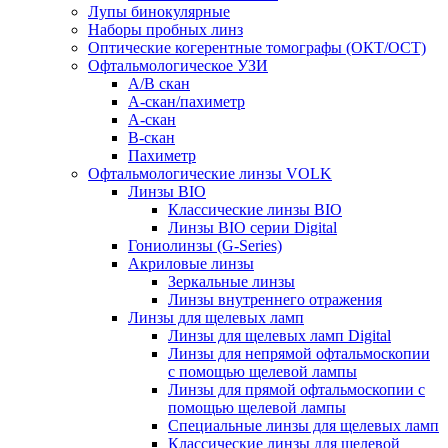
Лупы бинокулярные
Наборы пробных линз
Оптические когерентные томографы (ОКТ/ОСТ)
Офтальмологическое УЗИ
A/B скан
A-скан/пахиметр
A-скан
B-скан
Пахиметр
Офтальмологические линзы VOLK
Линзы BIO
Классические линзы BIO
Линзы BIO серии Digital
Гониолинзы (G-Series)
Акриловые линзы
Зеркальные линзы
Линзы внутреннего отражения
Линзы для щелевых ламп
Линзы для щелевых ламп Digital
Линзы для непрямой офтальмоскопии
с помощью щелевой лампы
Линзы для прямой офтальмоскопии с
помощью щелевой лампы
Специальные линзы для щелевых ламп
Классические линзы для щелевой