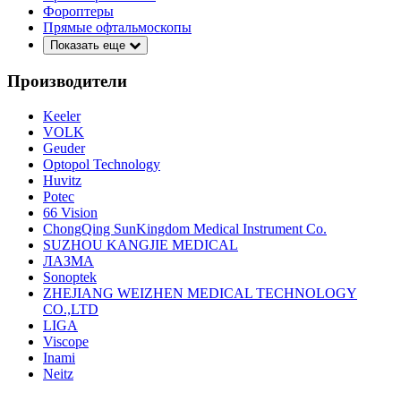
Фороптеры
Прямые офтальмоскопы
Показать еще
Производители
Keeler
VOLK
Geuder
Optopol Technology
Huvitz
Potec
66 Vision
ChongQing SunKingdom Medical Instrument Co.
SUZHOU KANGJIE MEDICAL
ЛАЗМА
Sonoptek
ZHEJIANG WEIZHEN MEDICAL TECHNOLOGY
CO.,LTD
LIGA
Viscope
Inami
Neitz