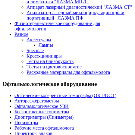
и лимфотока "ЛАЗМА МЦ-1"
Аппарат лазерный диагностический "ЛАЗМА СТ"
Анализатор лазерный микроциркуляции крови
портативный "ЛАЗМА ПФ"
Физиотерапевтическое оборудование для
офтальмологии
Разное
Аксессуары
Лампы
Speculae
Кросс-цилиндры
Тесты на близорукость
Тесты на цветовосприятие
Расходные материалы для офтальмолога
Офтальмологическое оборудование
Оптические когерентные томографы (ОКТ/ОСТ)
Авторефкератометры
Офтальмологическое УЗИ
Бесконтактные тонометры
Диоптриметры (Линзметры)
Периметры
Рабочие места офтальмолога
Проекторы знаков