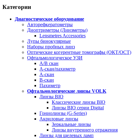
Категории
Диагностическое оборудование
Авторефкератометры
Диоптриметры (Линзметры)
Lensmetres Accessories
Лупы бинокулярные
Наборы пробных линз
Оптические когерентные томографы (ОКТ/ОСТ)
Офтальмологическое УЗИ
A/B скан
A-скан/пахиметр
A-скан
B-скан
Пахиметр
Офтальмологические линзы VOLK
Линзы BIO
Классические линзы BIO
Линзы BIO серии Digital
Гониолинзы (G-Series)
Акриловые линзы
Зеркальные линзы
Линзы внутреннего отражения
Линзы для щелевых ламп