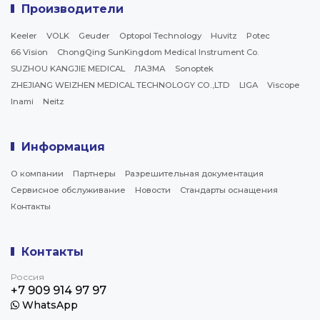
Производители
Keeler
VOLK
Geuder
Optopol Technology
Huvitz
Potec
66 Vision
ChongQing SunKingdom Medical Instrument Co.
SUZHOU KANGJIE MEDICAL
ЛАЗМА
Sonoptek
ZHEJIANG WEIZHEN MEDICAL TECHNOLOGY CO.,LTD
LIGA
Viscope
Inami
Neitz
Информация
О компании
Партнеры
Разрешительная документация
Сервисное обслуживание
Новости
Стандарты оснащения
Контакты
Контакты
Россия
+7 909 914 97 97
WhatsApp