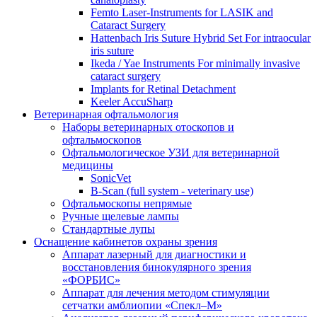
Femto Laser-Instruments for LASIK and
Cataract Surgery
Hattenbach Iris Suture Hybrid Set For intraocular
iris suture
Ikeda / Yae Instruments For minimally invasive
cataract surgery
Implants for Retinal Detachment
Keeler AccuSharp
Ветеринарная офтальмология
Наборы ветеринарных отоскопов и
офтальмоскопов
Офтальмологическое УЗИ для ветеринарной
медицины
SonicVet
B-Scan (full system - veterinary use)
Офтальмоскопы непрямые
Ручные щелевые лампы
Стандартные лупы
Оснащение кабинетов охраны зрения
Аппарат лазерный для диагностики и
восстановления бинокулярного зрения
«ФОРБИС»
Аппарат для лечения методом стимуляции
сетчатки амблиопии «Спекл–М»