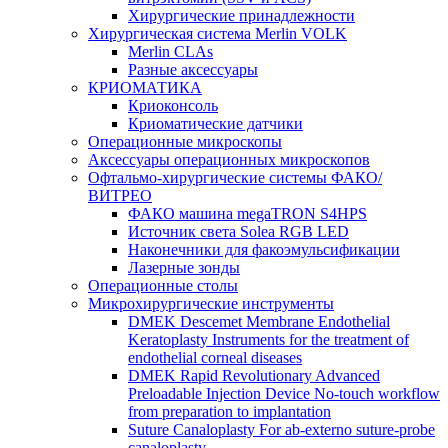
Хирургические принадлежности
Хирургическая система Merlin VOLK
Merlin CLAs
Разные аксессуары
КРИОМАТИКА
Криоконсоль
Криоматические датчики
Операционные микроскопы
Аксессуары операционных микроскопов
Офтальмо-хирургические системы ФАКО/
ВИТРЕО
ФАКО машина megaTRON S4HPS
Источник света Solea RGB LED
Наконечники для факоэмульсификации
Лазерные зонды
Операционные столы
Микрохирургические инструменты
DMEK Descemet Membrane Endothelial
Keratoplasty Instruments for the treatment of
endothelial corneal diseases
DMEK Rapid Revolutionary Advanced
Preloadable Injection Device No-touch workflow
from preparation to implantation
Suture Canaloplasty For ab-externo suture-probe
canaloplasty