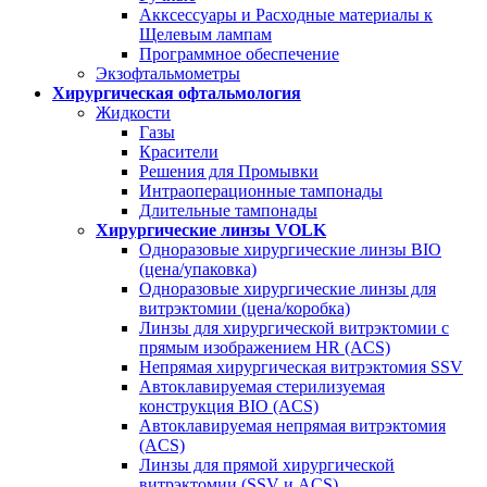
Акксессуары и Расходные материалы к
Щелевым лампам
Программное обеспечение
Экзофтальмометры
Хирургическая офтальмология
Жидкости
Газы
Красители
Решения для Промывки
Интраоперационные тампонады
Длительные тампонады
Хирургические линзы VOLK
Одноразовые хирургические линзы BIO
(цена/упаковка)
Одноразовые хирургические линзы для
витрэктомии (цена/коробка)
Линзы для хирургической витрэктомии с
прямым изображением HR (ACS)
Непрямая хирургическая витрэктомия SSV
Автоклавируемая стерилизуемая
конструкция BIO (ACS)
Автоклавируемая непрямая витрэктомия
(ACS)
Линзы для прямой хирургической
витрэктомии (SSV и ACS)