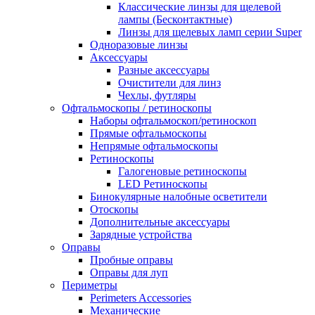
Классические линзы для щелевой
лампы (Бесконтактные)
Линзы для щелевых ламп серии Super
Одноразовые линзы
Аксессуары
Разные аксессуары
Очистители для линз
Чехлы, футляры
Офтальмоскопы / ретиноскопы
Наборы офтальмоскоп/ретиноскоп
Прямые офтальмоскопы
Непрямые офтальмоскопы
Ретиноскопы
Галогеновые ретиноскопы
LED Ретиноскопы
Бинокулярные налобные осветители
Отоскопы
Дополнительные аксессуары
Зарядные устройства
Оправы
Пробные оправы
Оправы для луп
Периметры
Perimeters Accessories
Механические