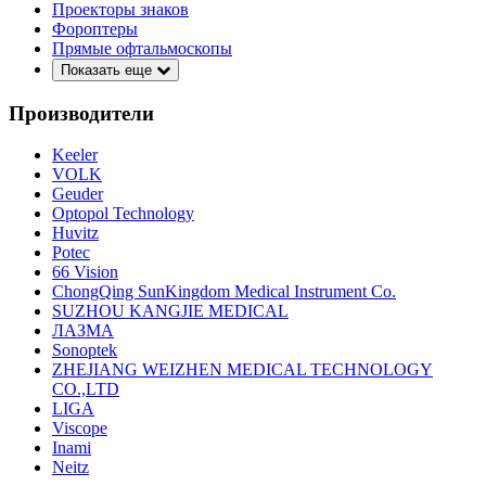
Проекторы знаков
Фороптеры
Прямые офтальмоскопы
Показать еще
Производители
Keeler
VOLK
Geuder
Optopol Technology
Huvitz
Potec
66 Vision
ChongQing SunKingdom Medical Instrument Co.
SUZHOU KANGJIE MEDICAL
ЛАЗМА
Sonoptek
ZHEJIANG WEIZHEN MEDICAL TECHNOLOGY
CO.,LTD
LIGA
Viscope
Inami
Neitz