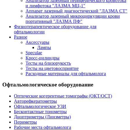
Анализатор лазерный периферического кровотока
и лимфотока "ЛАЗМА МЦ-1"
Аппарат лазерный диагностический "ЛАЗМА СТ"
Анализатор лазерный микроциркуляции крови
портативный "ЛАЗМА ПФ"
Физиотерапевтическое оборудование для
офтальмологии
Разное
Аксессуары
Лампы
Speculae
Кросс-цилиндры
Тесты на близорукость
Тесты на цветовосприятие
Расходные материалы для офтальмолога
Офтальмологическое оборудование
Оптические когерентные томографы (ОКТ/ОСТ)
Авторефкератометры
Офтальмологическое УЗИ
Бесконтактные тонометры
Диоптриметры (Линзметры)
Периметры
Рабочие места офтальмолога