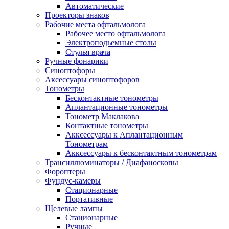
Автоматические
Проекторы знаков
Рабочие места офтальмолога
Рабочее место офтальмолога
Электроподьемные столы
Стулья врача
Ручные фонарики
Синоптофоры
Аксессуары синоптофоров
Тонометры
Бесконтактные тонометры
Аплантационные тонометры
Тонометр Маклакова
Контактные тонометры
Акксессуары к Аплантационным
Тонометрам
Акксессуары к бесконтактным тонометрам
Трансиллюминаторы / Диафаноскопы
Фороптеры
Фундус-камеры
Стационарные
Портативные
Щелевые лампы
Стационарные
Ручные