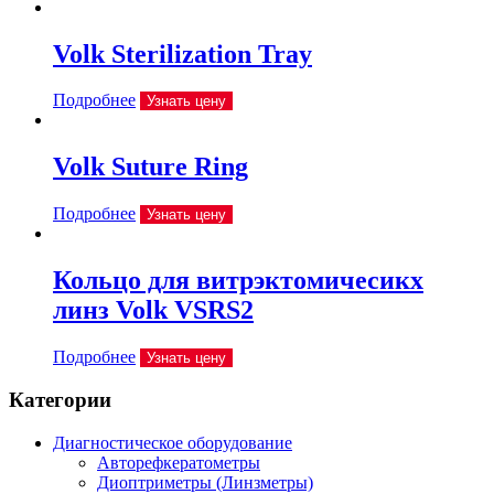
Volk Sterilization Tray
Подробнее
Узнать цену
Volk Suture Ring
Подробнее
Узнать цену
Кольцо для витрэктомичесикх
линз Volk VSRS2
Подробнее
Узнать цену
Категории
Диагностическое оборудование
Авторефкератометры
Диоптриметры (Линзметры)