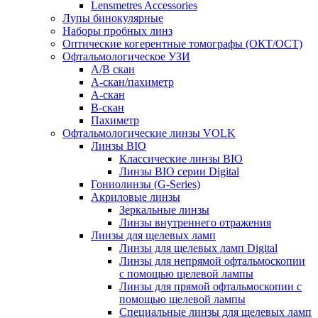
Lensmetres Accessories
Лупы бинокулярные
Наборы пробных линз
Оптические когерентные томографы (ОКТ/ОСТ)
Офтальмологическое УЗИ
A/B скан
A-скан/пахиметр
A-скан
B-скан
Пахиметр
Офтальмологические линзы VOLK
Линзы BIO
Классические линзы BIO
Линзы BIO серии Digital
Гониолинзы (G-Series)
Акриловые линзы
Зеркальные линзы
Линзы внутреннего отражения
Линзы для щелевых ламп
Линзы для щелевых ламп Digital
Линзы для непрямой офтальмоскопии
с помощью щелевой лампы
Линзы для прямой офтальмоскопии с
помощью щелевой лампы
Специальные линзы для щелевых ламп