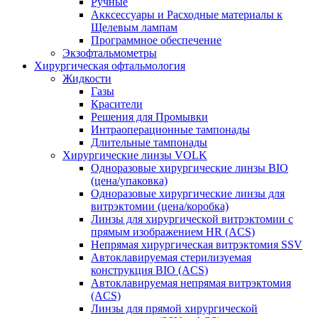
Ручные
Акксессуары и Расходные материалы к
Щелевым лампам
Программное обеспечение
Экзофтальмометры
Хирургическая офтальмология
Жидкости
Газы
Красители
Решения для Промывки
Интраоперационные тампонады
Длительные тампонады
Хирургические линзы VOLK
Одноразовые хирургические линзы BIO
(цена/упаковка)
Одноразовые хирургические линзы для
витрэктомии (цена/коробка)
Линзы для хирургической витрэктомии с
прямым изображением HR (ACS)
Непрямая хирургическая витрэктомия SSV
Автоклавируемая стерилизуемая
конструкция BIO (ACS)
Автоклавируемая непрямая витрэктомия
(ACS)
Линзы для прямой хирургической