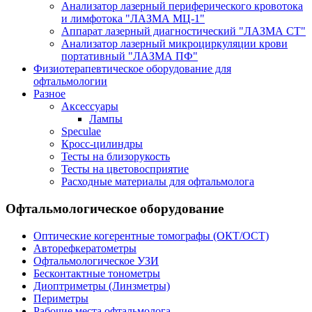
Анализатор лазерный периферического кровотока
и лимфотока "ЛАЗМА МЦ-1"
Аппарат лазерный диагностический "ЛАЗМА СТ"
Анализатор лазерный микроциркуляции крови
портативный "ЛАЗМА ПФ"
Физиотерапевтическое оборудование для
офтальмологии
Разное
Аксессуары
Лампы
Speculae
Кросс-цилиндры
Тесты на близорукость
Тесты на цветовосприятие
Расходные материалы для офтальмолога
Офтальмологическое оборудование
Оптические когерентные томографы (ОКТ/ОСТ)
Авторефкератометры
Офтальмологическое УЗИ
Бесконтактные тонометры
Диоптриметры (Линзметры)
Периметры
Рабочие места офтальмолога