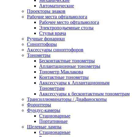
Механические
Автоматические
Проекторы знаков
Рабочие места офтальмолога
Рабочее место офтальмолога
Электроподьемные столы
Стулья врача
Ручные фонарики
Синоптофоры
Аксессуары синоптофоров
Тонометры
Бесконтактные тонометры
Аплантационные тонометры
Тонометр Маклакова
Контактные тонометры
Акксессуары к Аплантационным
Тонометрам
Акксессуары к бесконтактным тонометрам
Трансиллюминаторы / Диафаноскопы
Фороптеры
Фундус-камеры
Стационарные
Портативные
Щелевые лампы
Стационарные