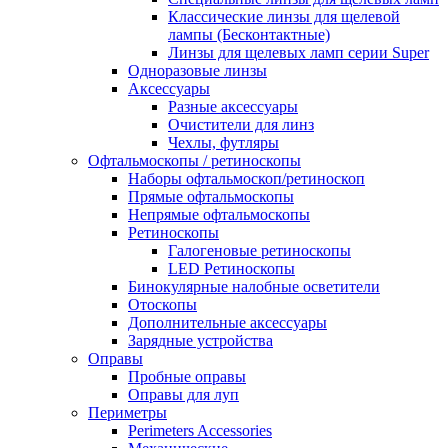
Классические линзы для щелевой
лампы (Бесконтактные)
Линзы для щелевых ламп серии Super
Одноразовые линзы
Аксессуары
Разные аксессуары
Очистители для линз
Чехлы, футляры
Офтальмоскопы / ретиноскопы
Наборы офтальмоскоп/ретиноскоп
Прямые офтальмоскопы
Непрямые офтальмоскопы
Ретиноскопы
Галогеновые ретиноскопы
LED Ретиноскопы
Бинокулярные налобные осветители
Отоскопы
Дополнительные аксессуары
Зарядные устройства
Оправы
Пробные оправы
Оправы для луп
Периметры
Perimeters Accessories