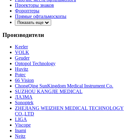
Проекторы знаков
Фороптеры
Прямые офтальмоскопы
Показать еще
Производители
Keeler
VOLK
Geuder
Optopol Technology
Huvitz
Potec
66 Vision
ChongQing SunKingdom Medical Instrument Co.
SUZHOU KANGJIE MEDICAL
ЛАЗМА
Sonoptek
ZHEJIANG WEIZHEN MEDICAL TECHNOLOGY
CO.,LTD
LIGA
Viscope
Inami
Neitz