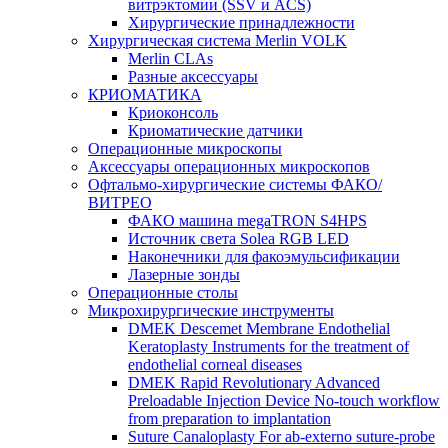
витрэктомии (SSV и ACS)
Хирургические принадлежности
Хирургическая система Merlin VOLK
Merlin CLAs
Разные аксессуары
КРИОМАТИКА
Криоконсоль
Криоматические датчики
Операционные микроскопы
Аксессуары операционных микроскопов
Офтальмо-хирургические системы ФАКО/
ВИТРЕО
ФАКО машина megaTRON S4HPS
Источник света Solea RGB LED
Наконечники для факоэмульсификации
Лазерные зонды
Операционные столы
Микрохирургические инструменты
DMEK Descemet Membrane Endothelial
Keratoplasty Instruments for the treatment of
endothelial corneal diseases
DMEK Rapid Revolutionary Advanced
Preloadable Injection Device No-touch workflow
from preparation to implantation
Suture Canaloplasty For ab-externo suture-probe