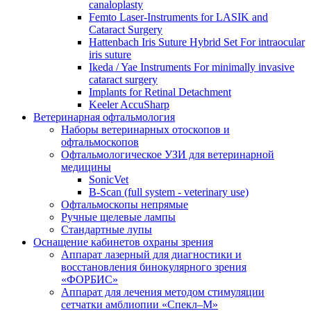
canaloplasty
Femto Laser-Instruments for LASIK and
Cataract Surgery
Hattenbach Iris Suture Hybrid Set For intraocular
iris suture
Ikeda / Yae Instruments For minimally invasive
cataract surgery
Implants for Retinal Detachment
Keeler AccuSharp
Ветеринарная офтальмология
Наборы ветеринарных отоскопов и
офтальмоскопов
Офтальмологическое УЗИ для ветеринарной
медицины
SonicVet
B-Scan (full system - veterinary use)
Офтальмоскопы непрямые
Ручные щелевые лампы
Стандартные лупы
Оснащение кабинетов охраны зрения
Аппарат лазерный для диагностики и
восстановления бинокулярного зрения
«ФОРБИС»
Аппарат для лечения методом стимуляции
сетчатки амблиопии «Спекл–М»