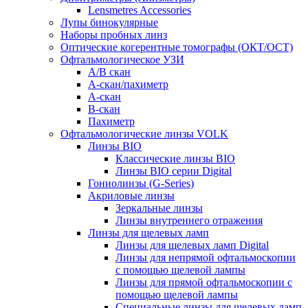
Lensmetres Accessories
Лупы бинокулярные
Наборы пробных линз
Оптические когерентные томографы (ОКТ/ОСТ)
Офтальмологическое УЗИ
A/B скан
A-скан/пахиметр
A-скан
B-скан
Пахиметр
Офтальмологические линзы VOLK
Линзы BIO
Классические линзы BIO
Линзы BIO серии Digital
Гониолинзы (G-Series)
Акриловые линзы
Зеркальные линзы
Линзы внутреннего отражения
Линзы для щелевых ламп
Линзы для щелевых ламп Digital
Линзы для непрямой офтальмоскопии
с помощью щелевой лампы
Линзы для прямой офтальмоскопии с
помощью щелевой лампы
Специальные линзы для щелевых ламп