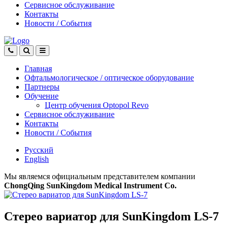
Сервисное обслуживание
Контакты
Новости
/
События
Главная
Офтальмологическое
/
оптическое
оборудование
Партнеры
Обучение
Центр обучения Оptopol Revo
Сервисное обслуживание
Контакты
Новости
/
События
Русский
English
Мы являемся официальным представителем компании
ChongQing SunKingdom Medical Instrument Co.
Стерео вариатор для SunKingdom LS-7