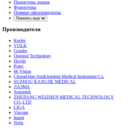
Проекторы знаков
Фороптеры
Прямые офтальмоскопы
Показать еще
Производители
Keeler
VOLK
Geuder
Optopol Technology
Huvitz
Potec
66 Vision
ChongQing SunKingdom Medical Instrument Co.
SUZHOU KANGJIE MEDICAL
ЛАЗМА
Sonoptek
ZHEJIANG WEIZHEN MEDICAL TECHNOLOGY
CO.,LTD
LIGA
Viscope
Inami
Neitz