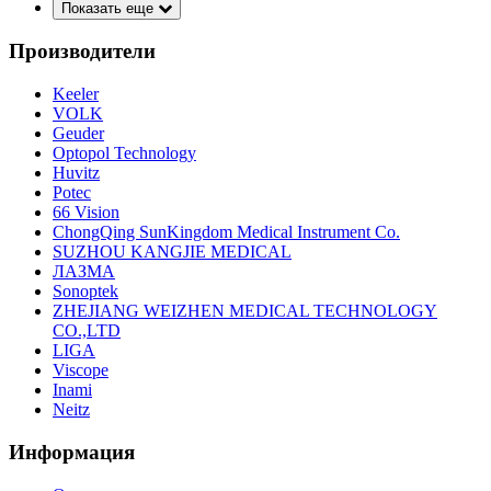
Показать еще
Производители
Keeler
VOLK
Geuder
Optopol Technology
Huvitz
Potec
66 Vision
ChongQing SunKingdom Medical Instrument Co.
SUZHOU KANGJIE MEDICAL
ЛАЗМА
Sonoptek
ZHEJIANG WEIZHEN MEDICAL TECHNOLOGY
CO.,LTD
LIGA
Viscope
Inami
Neitz
Информация