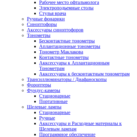
Рабочее место офтальмолога
Электроподьемные столы
Стулья врача
Ручные фонарики
Синоптофоры
Аксессуары синоптофоров
Тонометры
Бесконтактные тонометры
Аплантационные тонометры
Тонометр Маклакова
Контактные тонометры
Акксессуары к Аплантационным
Тонометрам
Акксессуары к бесконтактным тонометрам
Трансиллюминаторы / Диафаноскопы
Фороптеры
Фундус-камеры
Стационарные
Портативные
Щелевые лампы
Стационарные
Ручные
Акксессуары и Расходные материалы к
Щелевым лампам
Программное обеспечение