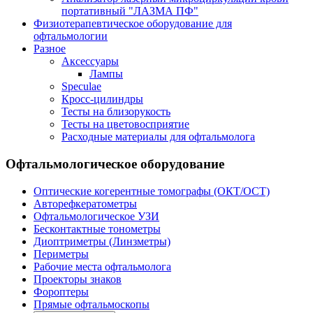
портативный "ЛАЗМА ПФ"
Физиотерапевтическое оборудование для
офтальмологии
Разное
Аксессуары
Лампы
Speculae
Кросс-цилиндры
Тесты на близорукость
Тесты на цветовосприятие
Расходные материалы для офтальмолога
Офтальмологическое оборудование
Оптические когерентные томографы (ОКТ/ОСТ)
Авторефкератометры
Офтальмологическое УЗИ
Бесконтактные тонометры
Диоптриметры (Линзметры)
Периметры
Рабочие места офтальмолога
Проекторы знаков
Фороптеры
Прямые офтальмоскопы