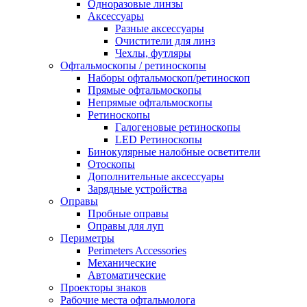
Одноразовые линзы
Аксессуары
Разные аксессуары
Очистители для линз
Чехлы, футляры
Офтальмоскопы / ретиноскопы
Наборы офтальмоскоп/ретиноскоп
Прямые офтальмоскопы
Непрямые офтальмоскопы
Ретиноскопы
Галогеновые ретиноскопы
LED Ретиноскопы
Бинокулярные налобные осветители
Отоскопы
Дополнительные аксессуары
Зарядные устройства
Оправы
Пробные оправы
Оправы для луп
Периметры
Perimeters Accessories
Механические
Автоматические
Проекторы знаков
Рабочие места офтальмолога