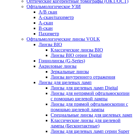
Оптические когерентные томографы (ОКТ/ОСТ)
Офтальмологическое УЗИ
A/B скан
A-скан/пахиметр
A-скан
B-скан
Пахиметр
Офтальмологические линзы VOLK
Линзы BIO
Классические линзы BIO
Линзы BIO серии Digital
Гониолинзы (G-Series)
Акриловые линзы
Зеркальные линзы
Линзы внутреннего отражения
Линзы для щелевых ламп
Линзы для щелевых ламп Digital
Линзы для непрямой офтальмоскопии
с помощью щелевой лампы
Линзы для прямой офтальмоскопии с
помощью щелевой лампы
Специальные линзы для щелевых ламп
Классические линзы для щелевой
лампы (Бесконтактные)
Линзы для щелевых ламп серии Super