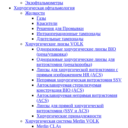
Экзофтальмометры
Хирургическая офтальмология
Жидкости
Газы
Красители
Решения для Промывки
Интраоперационные тампонады
Длительные тампонады
Хирургические линзы VOLK
Одноразовые хирургические линзы BIO
(цена/упаковка)
Одноразовые хирургические линзы для
витрэктомии (цена/коробка)
Линзы для хирургической витрэктомии с
прямым изображением HR (ACS)
Непрямая хирургическая витрэктомия SSV
Автоклавируемая стерилизуемая
конструкция BIO (ACS)
Автоклавируемая непрямая витрэктомия
(ACS)
Линзы для прямой хирургической
витрэктомии (SSV и ACS)
Хирургические принадлежности
Хирургическая система Merlin VOLK
Merlin CLAs