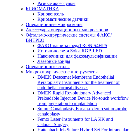
Разные аксессуары
КРИОМАТИКА
Криоконсоль
Криоматические датчики
Операционные микроскопы
Аксессуары операционных микроскопов
Офтальмо-хирургические системы ФАКО/
ВИТРЕО
ФАКО машина megaTRON S4HPS
Источник света Solea RGB LED
Наконечники для факоэмульсификации
Лазерные зонды
Операционные столы
Микрохирургические инструменты
DMEK Descemet Membrane Endothelial
Keratoplasty Instruments for the treatment of
endothelial corneal diseases
DMEK Rapid Revolutionary Advanced
Preloadable Injection Device No-touch workflow
from preparation to implantation
Suture Canaloplasty For ab-externo suture-probe
canaloplasty
Femto Laser-Instruments for LASIK and
Cataract Surgery
Hattenbach Iris Suture Hybrid Set For intraocular