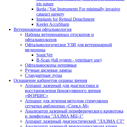
iris suture
Ikeda / Yae Instruments For minimally invasive
cataract surgery
Implants for Retinal Detachment
Keeler AccuSharp
Ветеринарная офтальмология
Наборы ветеринарных отоскопов и
офтальмоскопов
Офтальмологическое УЗИ для ветеринарной
медицины
SonicVet
B-Scan (full system - veterinary use)
Офтальмоскопы непрямые
Ручные щелевые лампы
Стандартные лупы
Оснащение кабинетов охраны зрения
Аппарат лазерный для диагностики и
восстановления бинокулярного зрения
«ФОРБИС»
Аппарат для лечения методом стимуляции
сетчатки амблиопии «Спекл–М»
Анализатор лазерный периферического кровотока
и лимфотока "ЛАЗМА МЦ-1"
Аппарат лазерный диагностический "ЛАЗМА СТ"
Анализатор лазерный микроциркуляции крови