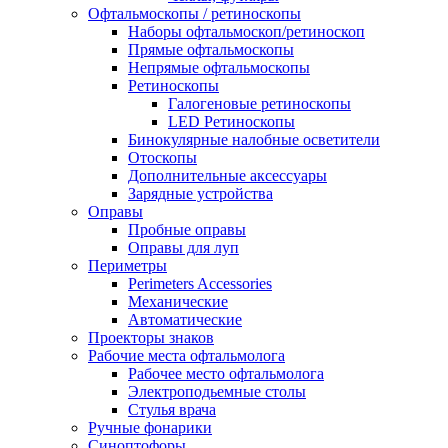
Офтальмоскопы / ретиноскопы
Наборы офтальмоскоп/ретиноскоп
Прямые офтальмоскопы
Непрямые офтальмоскопы
Ретиноскопы
Галогеновые ретиноскопы
LED Ретиноскопы
Бинокулярные налобные осветители
Отоскопы
Дополнительные аксессуары
Зарядные устройства
Оправы
Пробные оправы
Оправы для луп
Периметры
Perimeters Accessories
Механические
Автоматические
Проекторы знаков
Рабочие места офтальмолога
Рабочее место офтальмолога
Электроподьемные столы
Стулья врача
Ручные фонарики
Синоптофоры