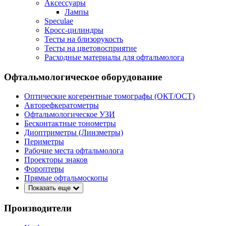
Аксессуары
Лампы
Speculae
Кросс-цилиндры
Тесты на близорукость
Тесты на цветовосприятие
Расходные материалы для офтальмолога
Офтальмологическое оборудование
Оптические когерентные томографы (ОКТ/ОСТ)
Авторефкератометры
Офтальмологическое УЗИ
Бесконтактные тонометры
Диоптриметры (Линзметры)
Периметры
Рабочие места офтальмолога
Проекторы знаков
Фороптеры
Прямые офтальмоскопы
Показать еще
Производители