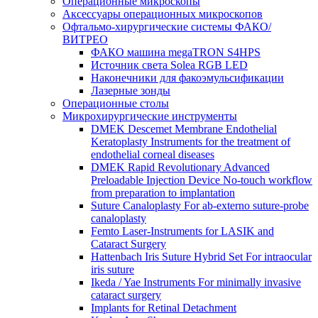
Операционные микроскопы
Аксессуары операционных микроскопов
Офтальмо-хирургические системы ФАКО/
ВИТРЕО
ФАКО машина megaTRON S4HPS
Источник света Solea RGB LED
Наконечники для факоэмульсификации
Лазерные зонды
Операционные столы
Микрохирургические инструменты
DMEK Descemet Membrane Endothelial
Keratoplasty Instruments for the treatment of
endothelial corneal diseases
DMEK Rapid Revolutionary Advanced
Preloadable Injection Device No-touch workflow
from preparation to implantation
Suture Canaloplasty For ab-externo suture-probe
canaloplasty
Femto Laser-Instruments for LASIK and
Cataract Surgery
Hattenbach Iris Suture Hybrid Set For intraocular
iris suture
Ikeda / Yae Instruments For minimally invasive
cataract surgery
Implants for Retinal Detachment