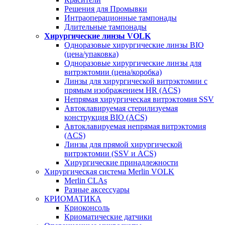
Решения для Промывки
Интраоперационные тампонады
Длительные тампонады
Хирургические линзы VOLK
Одноразовые хирургические линзы BIO
(цена/упаковка)
Одноразовые хирургические линзы для
витрэктомии (цена/коробка)
Линзы для хирургической витрэктомии с
прямым изображением HR (ACS)
Непрямая хирургическая витрэктомия SSV
Автоклавируемая стерилизуемая
конструкция BIO (ACS)
Автоклавируемая непрямая витрэктомия
(ACS)
Линзы для прямой хирургической
витрэктомии (SSV и ACS)
Хирургические принадлежности
Хирургическая система Merlin VOLK
Merlin CLAs
Разные аксессуары
КРИОМАТИКА
Криоконсоль
Криоматические датчики