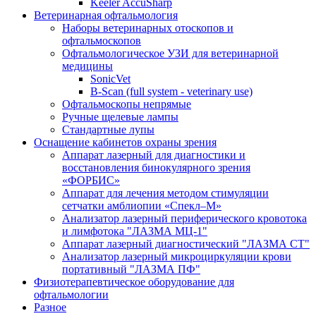
Keeler AccuSharp
Ветеринарная офтальмология
Наборы ветеринарных отоскопов и
офтальмоскопов
Офтальмологическое УЗИ для ветеринарной
медицины
SonicVet
B-Scan (full system - veterinary use)
Офтальмоскопы непрямые
Ручные щелевые лампы
Стандартные лупы
Оснащение кабинетов охраны зрения
Аппарат лазерный для диагностики и
восстановления бинокулярного зрения
«ФОРБИС»
Аппарат для лечения методом стимуляции
сетчатки амблиопии «Спекл–М»
Анализатор лазерный периферического кровотока
и лимфотока "ЛАЗМА МЦ-1"
Аппарат лазерный диагностический "ЛАЗМА СТ"
Анализатор лазерный микроциркуляции крови
портативный "ЛАЗМА ПФ"
Физиотерапевтическое оборудование для
офтальмологии
Разное