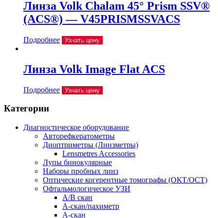
Линза Volk Chalam 45° Prism SSV®
(ACS®) — V45PRISMSSVACS
Подробнее
Узнать цену
Линза Volk Image Flat ACS
Подробнее
Узнать цену
Категории
Диагностическое оборудование
Авторефкератометры
Диоптриметры (Линзметры)
Lensmetres Accessories
Лупы бинокулярные
Наборы пробных линз
Оптические когерентные томографы (ОКТ/ОСТ)
Офтальмологическое УЗИ
A/B скан
A-скан/пахиметр
A-скан