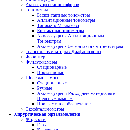
Аксессуары синоптофоров
Тонометры
Бесконтактные тонометры
Аплантационные тонометры
Тонометр Маклакова
Контактные тонометры
Акксессуары к Аплантационным
Тонометрам
Акксессуары к бесконтактным тонометрам
Трансиллюминаторы / Диафаноскопы
Фороптеры
Фундус-камеры
Стационарные
Портативные
Щелевые лампы
Стационарные
Ручные
Акксессуары и Расходные материалы к
Щелевым лампам
Программное обеспечение
Экзофтальмометры
Хирургическая офтальмология
Жидкости
Газы
Красители