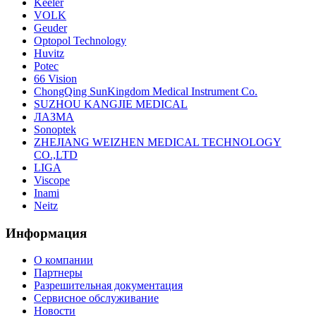
Keeler
VOLK
Geuder
Optopol Technology
Huvitz
Potec
66 Vision
ChongQing SunKingdom Medical Instrument Co.
SUZHOU KANGJIE MEDICAL
ЛАЗМА
Sonoptek
ZHEJIANG WEIZHEN MEDICAL TECHNOLOGY
CO.,LTD
LIGA
Viscope
Inami
Neitz
Информация
О компании
Партнеры
Разрешительная документация
Сервисное обслуживание
Новости