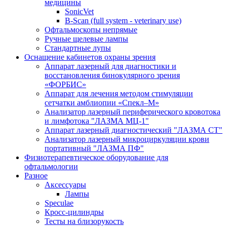
медицины
SonicVet
B-Scan (full system - veterinary use)
Офтальмоскопы непрямые
Ручные щелевые лампы
Стандартные лупы
Оснащение кабинетов охраны зрения
Аппарат лазерный для диагностики и
восстановления бинокулярного зрения
«ФОРБИС»
Аппарат для лечения методом стимуляции
сетчатки амблиопии «Спекл–М»
Анализатор лазерный периферического кровотока
и лимфотока "ЛАЗМА МЦ-1"
Аппарат лазерный диагностический "ЛАЗМА СТ"
Анализатор лазерный микроциркуляции крови
портативный "ЛАЗМА ПФ"
Физиотерапевтическое оборудование для
офтальмологии
Разное
Аксессуары
Лампы
Speculae
Кросс-цилиндры
Тесты на близорукость