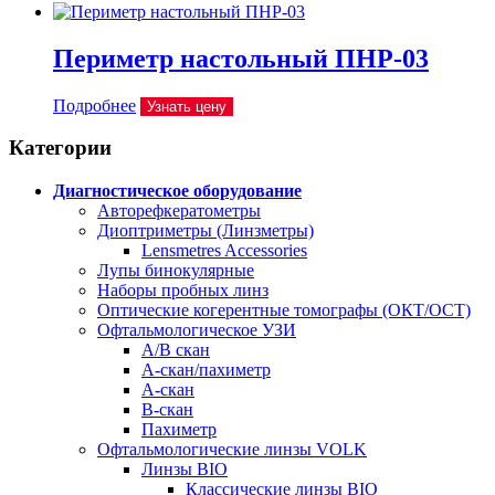
Периметр настольный ПНР-03
Подробнее
Узнать цену
Категории
Диагностическое оборудование
Авторефкератометры
Диоптриметры (Линзметры)
Lensmetres Accessories
Лупы бинокулярные
Наборы пробных линз
Оптические когерентные томографы (ОКТ/ОСТ)
Офтальмологическое УЗИ
A/B скан
A-скан/пахиметр
A-скан
B-скан
Пахиметр
Офтальмологические линзы VOLK
Линзы BIO
Классические линзы BIO