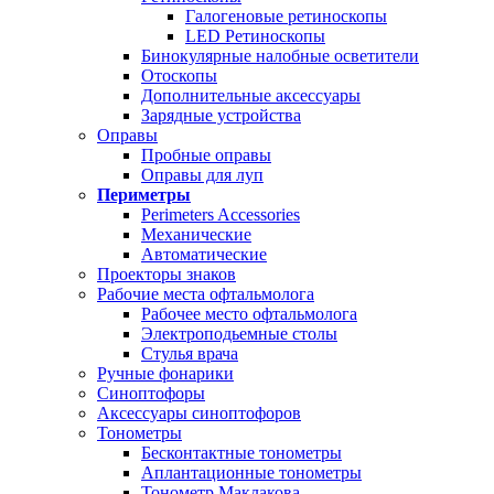
Галогеновые ретиноскопы
LED Ретиноскопы
Бинокулярные налобные осветители
Отоскопы
Дополнительные аксессуары
Зарядные устройства
Оправы
Пробные оправы
Оправы для луп
Периметры
Perimeters Accessories
Механические
Автоматические
Проекторы знаков
Рабочие места офтальмолога
Рабочее место офтальмолога
Электроподьемные столы
Стулья врача
Ручные фонарики
Синоптофоры
Аксессуары синоптофоров
Тонометры
Бесконтактные тонометры
Аплантационные тонометры
Тонометр Маклакова