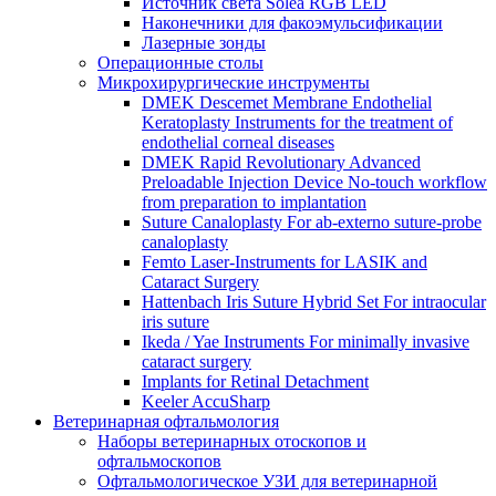
Источник света Solea RGB LED
Наконечники для факоэмульсификации
Лазерные зонды
Операционные столы
Микрохирургические инструменты
DMEK Descemet Membrane Endothelial
Keratoplasty Instruments for the treatment of
endothelial corneal diseases
DMEK Rapid Revolutionary Advanced
Preloadable Injection Device No-touch workflow
from preparation to implantation
Suture Canaloplasty For ab-externo suture-probe
canaloplasty
Femto Laser-Instruments for LASIK and
Cataract Surgery
Hattenbach Iris Suture Hybrid Set For intraocular
iris suture
Ikeda / Yae Instruments For minimally invasive
cataract surgery
Implants for Retinal Detachment
Keeler AccuSharp
Ветеринарная офтальмология
Наборы ветеринарных отоскопов и
офтальмоскопов
Офтальмологическое УЗИ для ветеринарной