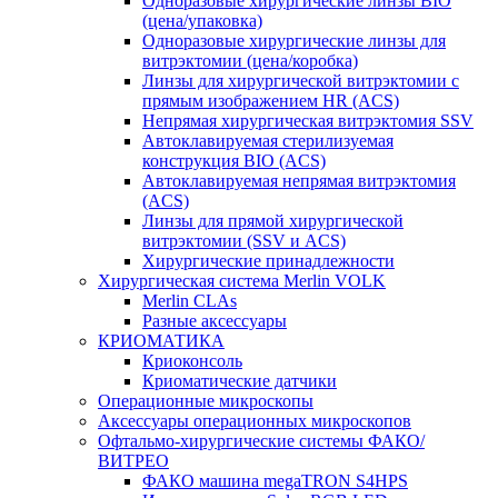
Одноразовые хирургические линзы BIO
(цена/упаковка)
Одноразовые хирургические линзы для
витрэктомии (цена/коробка)
Линзы для хирургической витрэктомии с
прямым изображением HR (ACS)
Непрямая хирургическая витрэктомия SSV
Автоклавируемая стерилизуемая
конструкция BIO (ACS)
Автоклавируемая непрямая витрэктомия
(ACS)
Линзы для прямой хирургической
витрэктомии (SSV и ACS)
Хирургические принадлежности
Хирургическая система Merlin VOLK
Merlin CLAs
Разные аксессуары
КРИОМАТИКА
Криоконсоль
Криоматические датчики
Операционные микроскопы
Аксессуары операционных микроскопов
Офтальмо-хирургические системы ФАКО/
ВИТРЕО
ФАКО машина megaTRON S4HPS