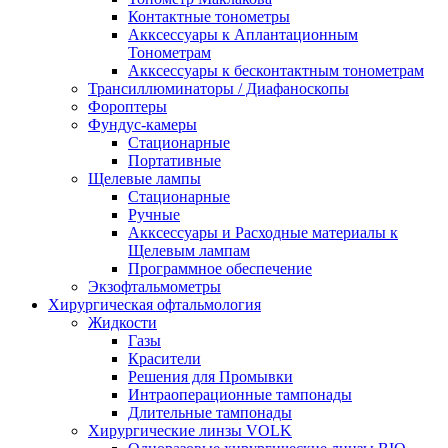
Контактные тонометры
Акксессуары к Аплантационным
Тонометрам
Акксессуары к бесконтактным тонометрам
Трансиллюминаторы / Диафаноскопы
Фороптеры
Фундус-камеры
Стационарные
Портативные
Щелевые лампы
Стационарные
Ручные
Акксессуары и Расходные материалы к
Щелевым лампам
Программное обеспечение
Экзофтальмометры
Хирургическая офтальмология
Жидкости
Газы
Красители
Решения для Промывки
Интраоперационные тампонады
Длительные тампонады
Хирургические линзы VOLK