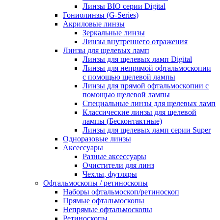
Линзы BIO серии Digital
Гониолинзы (G-Series)
Акриловые линзы
Зеркальные линзы
Линзы внутреннего отражения
Линзы для щелевых ламп
Линзы для щелевых ламп Digital
Линзы для непрямой офтальмоскопии
с помощью щелевой лампы
Линзы для прямой офтальмоскопии с
помощью щелевой лампы
Специальные линзы для щелевых ламп
Классические линзы для щелевой
лампы (Бесконтактные)
Линзы для щелевых ламп серии Super
Одноразовые линзы
Аксессуары
Разные аксессуары
Очистители для линз
Чехлы, футляры
Офтальмоскопы / ретиноскопы
Наборы офтальмоскоп/ретиноскоп
Прямые офтальмоскопы
Непрямые офтальмоскопы
Ретиноскопы