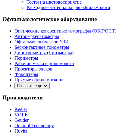
Тесты на цветовосприятие
Расходные материалы для офтальмолога
Офтальмологическое оборудование
Оптические когерентные томографы (ОКТ/ОСТ)
Авторефкератометры
Офтальмологическое УЗИ
Бесконтактные тонометры
Диоптриметры (Линзметры)
Периметры
Рабочие места офтальмолога
Проекторы знаков
Фороптеры
Прямые офтальмоскопы
Показать еще
Производители
Keeler
VOLK
Geuder
Optopol Technology
Huvitz