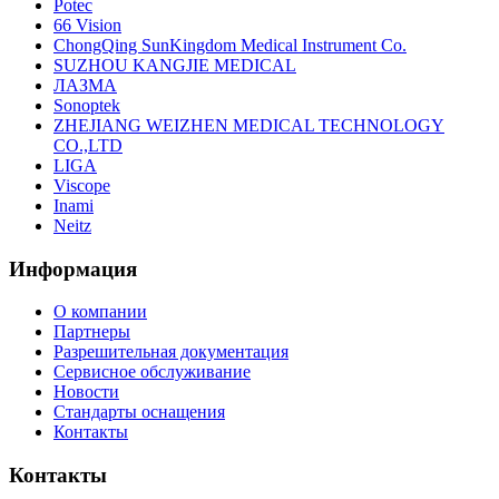
Potec
66 Vision
ChongQing SunKingdom Medical Instrument Co.
SUZHOU KANGJIE MEDICAL
ЛАЗМА
Sonoptek
ZHEJIANG WEIZHEN MEDICAL TECHNOLOGY
CO.,LTD
LIGA
Viscope
Inami
Neitz
Информация
О компании
Партнеры
Разрешительная документация
Сервисное обслуживание
Новости
Стандарты оснащения
Контакты
Контакты