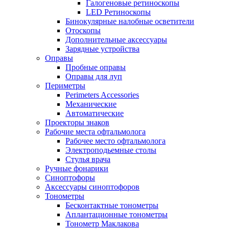
Галогеновые ретиноскопы
LED Ретиноскопы
Бинокулярные налобные осветители
Отоскопы
Дополнительные аксессуары
Зарядные устройства
Оправы
Пробные оправы
Оправы для луп
Периметры
Perimeters Accessories
Механические
Автоматические
Проекторы знаков
Рабочие места офтальмолога
Рабочее место офтальмолога
Электроподьемные столы
Стулья врача
Ручные фонарики
Синоптофоры
Аксессуары синоптофоров
Тонометры
Бесконтактные тонометры
Аплантационные тонометры
Тонометр Маклакова