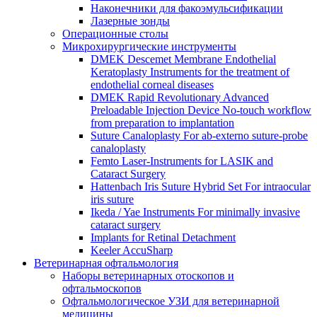
Наконечники для факоэмульсификации
Лазерные зонды
Операционные столы
Микрохирургические инструменты
DMEK Descemet Membrane Endothelial
Keratoplasty Instruments for the treatment of
endothelial corneal diseases
DMEK Rapid Revolutionary Advanced
Preloadable Injection Device No-touch workflow
from preparation to implantation
Suture Canaloplasty For ab-externo suture-probe
canaloplasty
Femto Laser-Instruments for LASIK and
Cataract Surgery
Hattenbach Iris Suture Hybrid Set For intraocular
iris suture
Ikeda / Yae Instruments For minimally invasive
cataract surgery
Implants for Retinal Detachment
Keeler AccuSharp
Ветеринарная офтальмология
Наборы ветеринарных отоскопов и
офтальмоскопов
Офтальмологическое УЗИ для ветеринарной
медицины