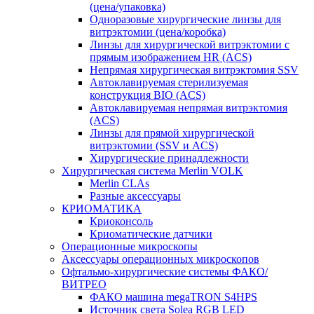
(цена/упаковка)
Одноразовые хирургические линзы для
витрэктомии (цена/коробка)
Линзы для хирургической витрэктомии с
прямым изображением HR (ACS)
Непрямая хирургическая витрэктомия SSV
Автоклавируемая стерилизуемая
конструкция BIO (ACS)
Автоклавируемая непрямая витрэктомия
(ACS)
Линзы для прямой хирургической
витрэктомии (SSV и ACS)
Хирургические принадлежности
Хирургическая система Merlin VOLK
Merlin CLAs
Разные аксессуары
КРИОМАТИКА
Криоконсоль
Криоматические датчики
Операционные микроскопы
Аксессуары операционных микроскопов
Офтальмо-хирургические системы ФАКО/
ВИТРЕО
ФАКО машина megaTRON S4HPS
Источник света Solea RGB LED