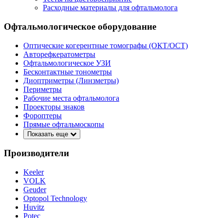
Расходные материалы для офтальмолога
Офтальмологическое оборудование
Оптические когерентные томографы (ОКТ/ОСТ)
Авторефкератометры
Офтальмологическое УЗИ
Бесконтактные тонометры
Диоптриметры (Линзметры)
Периметры
Рабочие места офтальмолога
Проекторы знаков
Фороптеры
Прямые офтальмоскопы
Показать еще
Производители
Keeler
VOLK
Geuder
Optopol Technology
Huvitz
Potec