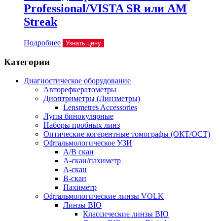
Professional/VISTA SR или AM
Streak
Подробнее
Узнать цену
Категории
Диагностическое оборудование
Авторефкератометры
Диоптриметры (Линзметры)
Lensmetres Accessories
Лупы бинокулярные
Наборы пробных линз
Оптические когерентные томографы (ОКТ/ОСТ)
Офтальмологическое УЗИ
A/B скан
A-скан/пахиметр
A-скан
B-скан
Пахиметр
Офтальмологические линзы VOLK
Линзы BIO
Классические линзы BIO