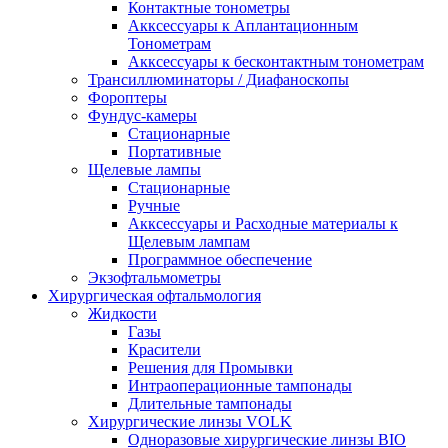
Контактные тонометры
Акксессуары к Аплантационным
Тонометрам
Акксессуары к бесконтактным тонометрам
Трансиллюминаторы / Диафаноскопы
Фороптеры
Фундус-камеры
Стационарные
Портативные
Щелевые лампы
Стационарные
Ручные
Акксессуары и Расходные материалы к
Щелевым лампам
Программное обеспечение
Экзофтальмометры
Хирургическая офтальмология
Жидкости
Газы
Красители
Решения для Промывки
Интраоперационные тампонады
Длительные тампонады
Хирургические линзы VOLK
Одноразовые хирургические линзы BIO