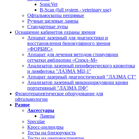
SonicVet
B-Scan (full system - veterinary use)
Офтальмоскопы непрямые
Ручные щелевые лампы
Стандартные лупы
Оснащение кабинетов охраны зрения
Аппарат лазерный для диагностики и
восстановления бинокулярного зрения
«ФОРБИС»
Аппарат для лечения методом стимуляции
сетчатки амблиопии «Спекл–М»
Анализатор лазерный периферического кровотока
и лимфотока "ЛАЗМА МЦ-1"
Аппарат лазерный диагностический "ЛАЗМА СТ"
Анализатор лазерный микроциркуляции крови
портативный "ЛАЗМА ПФ"
Физиотерапевтическое оборудование для
офтальмологии
Разное
Аксессуары
Лампы
Speculae
Кросс-цилиндры
Тесты на близорукость
Тесты на цветовосприятие