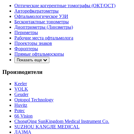
Оптические когерентные томографы (ОКТ/ОСТ)
Авторефкератометры
Офтальмологическое УЗИ
Бесконтактные тонометры
Диоптриметры (Линзметры)
Периметры
Рабочие места офтальмолога
Проекторы знаков
Фороптеры
Прямые офтальмоскопы
Показать еще
Производители
Keeler
VOLK
Geuder
Optopol Technology
Huvitz
Potec
66 Vision
ChongQing SunKingdom Medical Instrument Co.
SUZHOU KANGJIE MEDICAL
ЛАЗМА