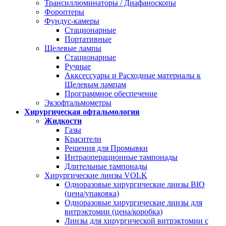
Трансиллюминаторы / Диафаноскопы
Фороптеры
Фундус-камеры
Стационарные
Портативные
Щелевые лампы
Стационарные
Ручные
Акксессуары и Расходные материалы к
Щелевым лампам
Программное обеспечение
Экзофтальмометры
Хирургическая офтальмология
Жидкости
Газы
Красители
Решения для Промывки
Интраоперационные тампонады
Длительные тампонады
Хирургические линзы VOLK
Одноразовые хирургические линзы BIO
(цена/упаковка)
Одноразовые хирургические линзы для
витрэктомии (цена/коробка)
Линзы для хирургической витрэктомии с