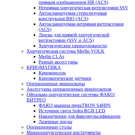
прямым изображением HR (ACS)
Непрямая хирургическая витрэктомия SSV
Автоклавируемая стерилизуемая
конструкция BIO (ACS)
Автоклавируемая непрямая витрэктомия
(ACS)
Линзы для прямой хирургической
витрэктомии (SSV и ACS)
Хирургические принадлежности
Хирургическая система Merlin VOLK
Merlin CLAs
Разные аксессуары
КРИОМАТИКА
Криоконсоль
Криоматические датчики
Операционные микроскопы
Аксессуары операционных микроскопов
Офтальмо-хирургические системы ФАКО/
ВИТРЕО
ФАКО машина megaTRON S4HPS
Источник света Solea RGB LED
Наконечники для факоэмульсификации
Лазерные зонды
Операционные столы
Микрохирургические инструменты