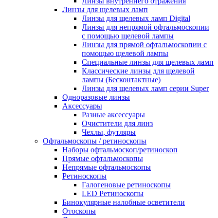
Линзы внутреннего отражения
Линзы для щелевых ламп
Линзы для щелевых ламп Digital
Линзы для непрямой офтальмоскопии
с помощью щелевой лампы
Линзы для прямой офтальмоскопии с
помощью щелевой лампы
Специальные линзы для щелевых ламп
Классические линзы для щелевой
лампы (Бесконтактные)
Линзы для щелевых ламп серии Super
Одноразовые линзы
Аксессуары
Разные аксессуары
Очистители для линз
Чехлы, футляры
Офтальмоскопы / ретиноскопы
Наборы офтальмоскоп/ретиноскоп
Прямые офтальмоскопы
Непрямые офтальмоскопы
Ретиноскопы
Галогеновые ретиноскопы
LED Ретиноскопы
Бинокулярные налобные осветители
Отоскопы