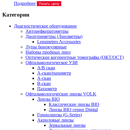
Подробнее
Узнать цену
Категории
Диагностическое оборудование
Авторефкератометры
Диоптриметры (Линзметры)
Lensmetres Accessories
Лупы бинокулярные
Наборы пробных линз
Оптические когерентные томографы (ОКТ/ОСТ)
Офтальмологическое УЗИ
A/B скан
A-скан/пахиметр
A-скан
B-скан
Пахиметр
Офтальмологические линзы VOLK
Линзы BIO
Классические линзы BIO
Линзы BIO серии Digital
Гониолинзы (G-Series)
Акриловые линзы
Зеркальные линзы