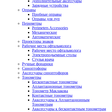
Дополнительные аксессуары
Зарядные устройства
Оправы
Пробные оправы
Оправы для луп
Периметры
Perimeters Accessories
Механические
Автоматические
Проекторы знаков
Рабочие места офтальмолога
Рабочее место офтальмолога
Электроподьемные столы
Стулья врача
Ручные фонарики
Синоптофоры
Аксессуары синоптофоров
Тонометры
Бесконтактные тонометры
Аплантационные тонометры
Тонометр Маклакова
Контактные тонометры
Акксессуары к Аплантационным
Тонометрам
Акксессуары к бесконтактным тонометрам