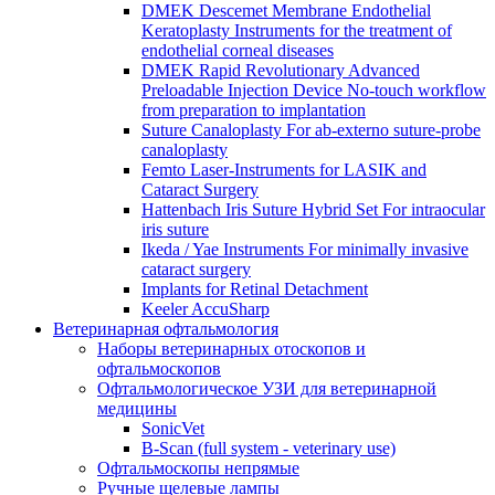
DMEK Descemet Membrane Endothelial
Keratoplasty Instruments for the treatment of
endothelial corneal diseases
DMEK Rapid Revolutionary Advanced
Preloadable Injection Device No-touch workflow
from preparation to implantation
Suture Canaloplasty For ab-externo suture-probe
canaloplasty
Femto Laser-Instruments for LASIK and
Cataract Surgery
Hattenbach Iris Suture Hybrid Set For intraocular
iris suture
Ikeda / Yae Instruments For minimally invasive
cataract surgery
Implants for Retinal Detachment
Keeler AccuSharp
Ветеринарная офтальмология
Наборы ветеринарных отоскопов и
офтальмоскопов
Офтальмологическое УЗИ для ветеринарной
медицины
SonicVet
B-Scan (full system - veterinary use)
Офтальмоскопы непрямые
Ручные щелевые лампы