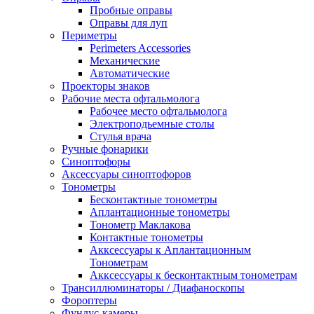
Пробные оправы
Оправы для луп
Периметры
Perimeters Accessories
Механические
Автоматические
Проекторы знаков
Рабочие места офтальмолога
Рабочее место офтальмолога
Электроподьемные столы
Стулья врача
Ручные фонарики
Синоптофоры
Аксессуары синоптофоров
Тонометры
Бесконтактные тонометры
Аплантационные тонометры
Тонометр Маклакова
Контактные тонометры
Акксессуары к Аплантационным
Тонометрам
Акксессуары к бесконтактным тонометрам
Трансиллюминаторы / Диафаноскопы
Фороптеры
Фундус-камеры