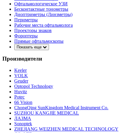
Офтальмологическое УЗИ
Бесконтактные тонометры
Диоптриметры (Линзметры)
Периметры
Рабочие места офтальмолога
Проекторы знаков
Фороптеры
Прямые офтальмоскопы
Показать еще
Производители
Keeler
VOLK
Geuder
Optopol Technology
Huvitz
Potec
66 Vision
ChongQing SunKingdom Medical Instrument Co.
SUZHOU KANGJIE MEDICAL
ЛАЗМА
Sonoptek
ZHEJIANG WEIZHEN MEDICAL TECHNOLOGY