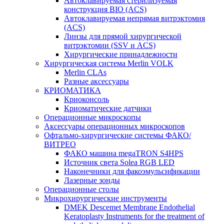
Автоклавируемая стерилизуемая
конструкция BIO (ACS)
Автоклавируемая непрямая витрэктомия
(ACS)
Линзы для прямой хирургической
витрэктомии (SSV и ACS)
Хирургические принадлежности
Хирургическая система Merlin VOLK
Merlin CLAs
Разные аксессуары
КРИОМАТИКА
Криоконсоль
Криоматические датчики
Операционные микроскопы
Аксессуары операционных микроскопов
Офтальмо-хирургические системы ФАКО/
ВИТРЕО
ФАКО машина megaTRON S4HPS
Источник света Solea RGB LED
Наконечники для факоэмульсификации
Лазерные зонды
Операционные столы
Микрохирургические инструменты
DMEK Descemet Membrane Endothelial
Keratoplasty Instruments for the treatment of