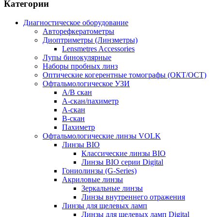
Категории
Диагностическое оборудование
Авторефкератометры
Диоптриметры (Линзметры)
Lensmetres Accessories
Лупы бинокулярные
Наборы пробных линз
Оптические когерентные томографы (ОКТ/ОСТ)
Офтальмологическое УЗИ
A/B скан
A-скан/пахиметр
A-скан
B-скан
Пахиметр
Офтальмологические линзы VOLK
Линзы BIO
Классические линзы BIO
Линзы BIO серии Digital
Гониолинзы (G-Series)
Акриловые линзы
Зеркальные линзы
Линзы внутреннего отражения
Линзы для щелевых ламп
Линзы для щелевых ламп Digital