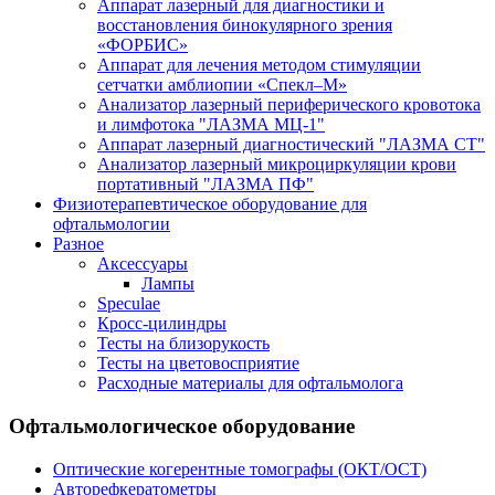
Аппарат лазерный для диагностики и
восстановления бинокулярного зрения
«ФОРБИС»
Аппарат для лечения методом стимуляции
сетчатки амблиопии «Спекл–М»
Анализатор лазерный периферического кровотока
и лимфотока "ЛАЗМА МЦ-1"
Аппарат лазерный диагностический "ЛАЗМА СТ"
Анализатор лазерный микроциркуляции крови
портативный "ЛАЗМА ПФ"
Физиотерапевтическое оборудование для
офтальмологии
Разное
Аксессуары
Лампы
Speculae
Кросс-цилиндры
Тесты на близорукость
Тесты на цветовосприятие
Расходные материалы для офтальмолога
Офтальмологическое оборудование
Оптические когерентные томографы (ОКТ/ОСТ)
Авторефкератометры