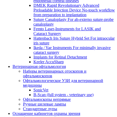
endothelial corneal diseases
DMEK Rapid Revolutionary Advanced
Preloadable Injection Device No-touch workflow
from preparation to implantation
Suture Canaloplasty For ab-externo suture-probe
canaloplasty
Femto Laser-Instruments for LASIK and
Cataract Surgery
Hattenbach Iris Suture Hybrid Set For intraocular
iris suture
Ikeda / Yae Instruments For minimally invasive
cataract surgery
Implants for Retinal Detachment
Keeler AccuSharp
Ветеринарная офтальмология
Наборы ветеринарных отоскопов и
офтальмоскопов
Офтальмологическое УЗИ для ветеринарной
медицины
SonicVet
B-Scan (full system - veterinary use)
Офтальмоскопы непрямые
Ручные щелевые лампы
Стандартные лупы
Оснащение кабинетов охраны зрения