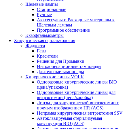
Щелевые лампы
Стационарные
Ручные
Акксессуары и Расходные материалы к
Щелевым лампам
Программное обеспечение
Экзофтальмометры
Хирургическая офтальмология
Жидкости
Газы
Красители
Решения для Промывки
Интраоперационные тампонады
Длительные тампонады
Хирургические линзы VOLK
Одноразовые хирургические линзы BIO
(цена/упаковка)
Одноразовые хирургические линзы для
витрэктомии (цена/коробка)
Линзы для хирургической витрэктомии с
прямым изображением HR (ACS)
Непрямая хирургическая витрэктомия SSV
Автоклавируемая стерилизуемая
конструкция BIO (ACS)
Автоклавируемая непрямая витрэктомия