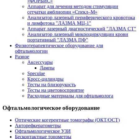
«ФОРБИС»
Аппарат для лечения методом стимуляции
сетчатки амблиопии «Спекл–М»
Анализатор лазерный периферического кровотока
и лимфотока "ЛАЗМА МЦ-1"
Аппарат лазерный диагностический "ЛАЗМА СТ"
Анализатор лазерный микроциркуляции крови
портативный "ЛАЗМА ПФ"
Физиотерапевтическое оборудование для
офтальмологии
Разное
Аксессуары
Лампы
Speculae
Кросс-цилиндры
Тесты на близорукость
Тесты на цветовосприятие
Расходные материалы для офтальмолога
Офтальмологическое оборудование
Оптические когерентные томографы (ОКТ/ОСТ)
Авторефкератометры
Офтальмологическое УЗИ
Бесконтактные тонометры