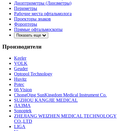
Диоптриметры (Линзметры)
Периметры
Рабочие места офтальмолога
Проекторы знаков
Фороптеры
Прямые офтальмоскопы
Показать еще
Производители
Keeler
VOLK
Geuder
Optopol Technology
Huvitz
Potec
66 Vision
ChongQing SunKingdom Medical Instrument Co.
SUZHOU KANGJIE MEDICAL
ЛАЗМА
Sonoptek
ZHEJIANG WEIZHEN MEDICAL TECHNOLOGY
CO.,LTD
LIGA