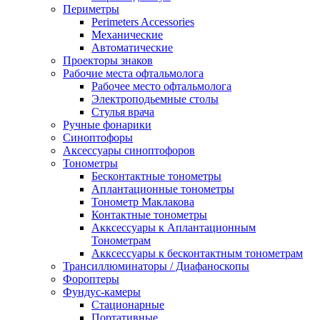
Периметры
Perimeters Accessories
Механические
Автоматические
Проекторы знаков
Рабочие места офтальмолога
Рабочее место офтальмолога
Электроподьемные столы
Стулья врача
Ручные фонарики
Синоптофоры
Аксессуары синоптофоров
Тонометры
Бесконтактные тонометры
Аплантационные тонометры
Тонометр Маклакова
Контактные тонометры
Акксессуары к Аплантационным
Тонометрам
Акксессуары к бесконтактным тонометрам
Трансиллюминаторы / Диафаноскопы
Фороптеры
Фундус-камеры
Стационарные
Портативные