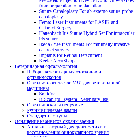
Preloadable Injection Device No-touch workflow
from preparation to implantation
Suture Canaloplasty For ab-externo suture-probe
canaloplasty
Femto Laser-Instruments for LASIK and
Cataract Surgery
Hattenbach Iris Suture Hybrid Set For intraocular
iris suture
Ikeda / Yae Instruments For minimally invasive
cataract surgery
Implants for Retinal Detachment
Keeler AccuSharp
Ветеринарная офтальмология
Наборы ветеринарных отоскопов и
офтальмоскопов
Офтальмологическое УЗИ для ветеринарной
медицины
SonicVet
B-Scan (full system - veterinary use)
Офтальмоскопы непрямые
Ручные щелевые лампы
Стандартные лупы
Оснащение кабинетов охраны зрения
Аппарат лазерный для диагностики и
восстановления бинокулярного зрения