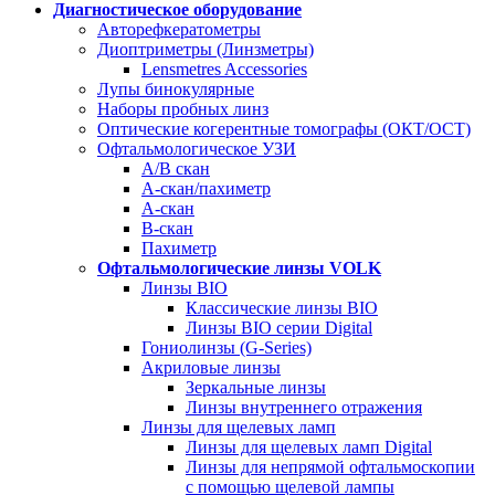
Диагностическое оборудование
Авторефкератометры
Диоптриметры (Линзметры)
Lensmetres Accessories
Лупы бинокулярные
Наборы пробных линз
Оптические когерентные томографы (ОКТ/ОСТ)
Офтальмологическое УЗИ
A/B скан
A-скан/пахиметр
A-скан
B-скан
Пахиметр
Офтальмологические линзы VOLK
Линзы BIO
Классические линзы BIO
Линзы BIO серии Digital
Гониолинзы (G-Series)
Акриловые линзы
Зеркальные линзы
Линзы внутреннего отражения
Линзы для щелевых ламп
Линзы для щелевых ламп Digital
Линзы для непрямой офтальмоскопии
с помощью щелевой лампы