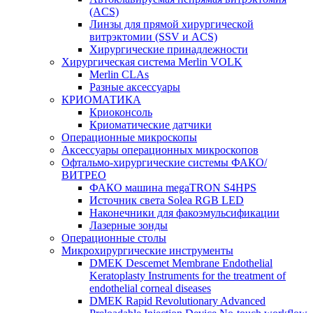
(ACS)
Линзы для прямой хирургической
витрэктомии (SSV и ACS)
Хирургические принадлежности
Хирургическая система Merlin VOLK
Merlin CLAs
Разные аксессуары
КРИОМАТИКА
Криоконсоль
Криоматические датчики
Операционные микроскопы
Аксессуары операционных микроскопов
Офтальмо-хирургические системы ФАКО/
ВИТРЕО
ФАКО машина megaTRON S4HPS
Источник света Solea RGB LED
Наконечники для факоэмульсификации
Лазерные зонды
Операционные столы
Микрохирургические инструменты
DMEK Descemet Membrane Endothelial
Keratoplasty Instruments for the treatment of
endothelial corneal diseases
DMEK Rapid Revolutionary Advanced