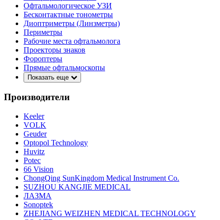
Офтальмологическое УЗИ
Бесконтактные тонометры
Диоптриметры (Линзметры)
Периметры
Рабочие места офтальмолога
Проекторы знаков
Фороптеры
Прямые офтальмоскопы
Показать еще
Производители
Keeler
VOLK
Geuder
Optopol Technology
Huvitz
Potec
66 Vision
ChongQing SunKingdom Medical Instrument Co.
SUZHOU KANGJIE MEDICAL
ЛАЗМА
Sonoptek
ZHEJIANG WEIZHEN MEDICAL TECHNOLOGY