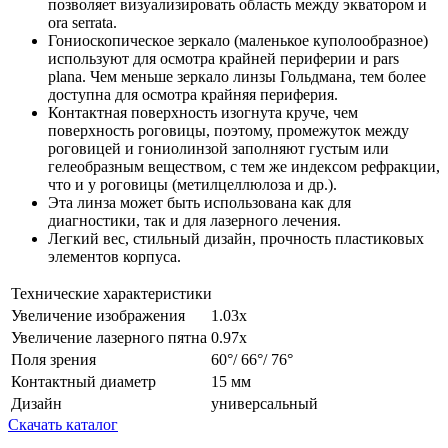
позволяет визуализировать область между экватором и
ora serrata.
Гониоскопическое зеркало (маленькое куполообразное)
используют для осмотра крайней периферии и pars
plana. Чем меньше зеркало линзы Гольдмана, тем более
доступна для осмотра крайняя периферия.
Контактная поверхность изогнута круче, чем
поверхность роговицы, поэтому, промежуток между
роговицей и гониолинзой заполняют густым или
гелеобразным веществом, с тем же индексом рефракции,
что и у роговицы (метилцеллюлоза и др.).
Эта линза может быть использована как для
диагностики, так и для лазерного лечения.
Легкий вес, стильный дизайн, прочность пластиковых
элементов корпуса.
Технические характеристики
Увеличение изображения
1.03x
Увеличение лазерного пятна
0.97x
Поля зрения
60°/ 66°/ 76°
Контактный диаметр
15 мм
Дизайн
универсальный
Скачать каталог