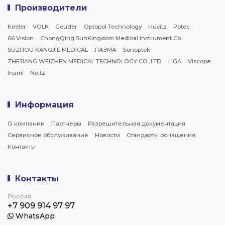
Производители
Keeler
VOLK
Geuder
Optopol Technology
Huvitz
Potec
66 Vision
ChongQing SunKingdom Medical Instrument Co.
SUZHOU KANGJIE MEDICAL
ЛАЗМА
Sonoptek
ZHEJIANG WEIZHEN MEDICAL TECHNOLOGY CO.,LTD
LIGA
Viscope
Inami
Neitz
Информация
О компании
Партнеры
Разрешительная документация
Сервисное обслуживание
Новости
Стандарты оснащения
Контакты
Контакты
Россия
+7 909 914 97 97
WhatsApp