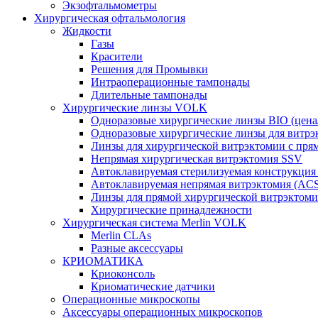
Экзофтальмометры
Хирургическая офтальмология
Жидкости
Газы
Красители
Решения для Промывки
Интраоперационные тампонады
Длительные тампонады
Хирургические линзы VOLK
Одноразовые хирургические линзы BIO (цена
Одноразовые хирургические линзы для витрэк
Линзы для хирургической витрэктомии с пр
Непрямая хирургическая витрэктомия SSV
Автоклавируемая стерилизуемая конструкция
Автоклавируемая непрямая витрэктомия (AC
Линзы для прямой хирургической витрэктом
Хирургические принадлежности
Хирургическая система Merlin VOLK
Merlin CLAs
Разные аксессуары
КРИОМАТИКА
Криоконсоль
Криоматические датчики
Операционные микроскопы
Аксессуары операционных микроскопов