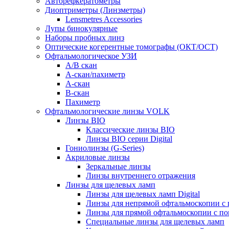
Авторефкератометры
Диоптриметры (Линзметры)
Lensmetres Accessories
Лупы бинокулярные
Наборы пробных линз
Оптические когерентные томографы (ОКТ/ОСТ)
Офтальмологическое УЗИ
A/B скан
A-скан/пахиметр
A-скан
B-скан
Пахиметр
Офтальмологические линзы VOLK
Линзы BIO
Классические линзы BIO
Линзы BIO серии Digital
Гониолинзы (G-Series)
Акриловые линзы
Зеркальные линзы
Линзы внутреннего отражения
Линзы для щелевых ламп
Линзы для щелевых ламп Digital
Линзы для непрямой офтальмоскопии с
Линзы для прямой офтальмоскопии с п
Специальные линзы для щелевых ламп