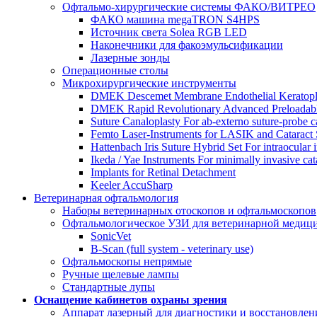
Офтальмо-хирургические системы ФАКО/ВИТРЕО
ФАКО машина megaTRON S4HPS
Источник света Solea RGB LED
Наконечники для факоэмульсификации
Лазерные зонды
Операционные столы
Микрохирургические инструменты
DMEK Descemet Membrane Endothelial Keratoplasty 
DMEK Rapid Revolutionary Advanced Preloadable 
Suture Canaloplasty For ab-externo suture-probe c
Femto Laser-Instruments for LASIK and Cataract
Hattenbach Iris Suture Hybrid Set For intraocular i
Ikeda / Yae Instruments For minimally invasive cat
Implants for Retinal Detachment
Keeler AccuSharp
Ветеринарная офтальмология
Наборы ветеринарных отоскопов и офтальмоскопов
Офтальмологическое УЗИ для ветеринарной медиц
SonicVet
B-Scan (full system - veterinary use)
Офтальмоскопы непрямые
Ручные щелевые лампы
Стандартные лупы
Оснащение кабинетов охраны зрения
Аппарат лазерный для диагностики и восстановле