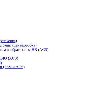
/упаковка)
томии (цена/коробка)
ямым изображением HR (ACS)
 BIO (ACS)
S)
ии (SSV и ACS)