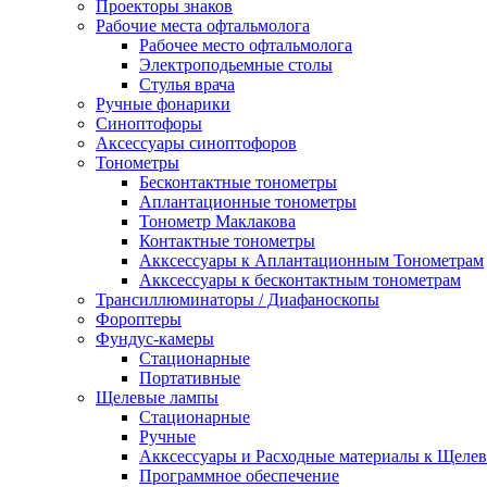
Проекторы знаков
Рабочие места офтальмолога
Рабочее место офтальмолога
Электроподьемные столы
Стулья врача
Ручные фонарики
Синоптофоры
Аксессуары синоптофоров
Тонометры
Бесконтактные тонометры
Аплантационные тонометры
Тонометр Маклакова
Контактные тонометры
Акксессуары к Аплантационным Тонометрам
Акксессуары к бесконтактным тонометрам
Трансиллюминаторы / Диафаноскопы
Фороптеры
Фундус-камеры
Стационарные
Портативные
Щелевые лампы
Стационарные
Ручные
Акксессуары и Расходные материалы к Щеле
Программное обеспечение