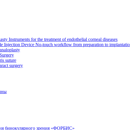
Instruments for the treatment of endothelial corneal diseases
Injection Device No-touch workflow from preparation to implantati
analoplasty
 Surgery
ris suture
aract surgery
ины
ния бинокулярного зрения «ФОРБИС»