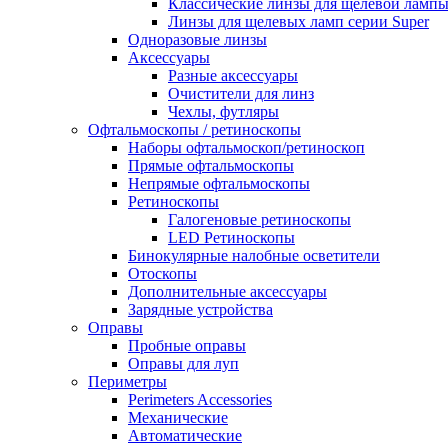
Классические линзы для щелевой лампы
Линзы для щелевых ламп серии Super
Одноразовые линзы
Аксессуары
Разные аксессуары
Очистители для линз
Чехлы, футляры
Офтальмоскопы / ретиноскопы
Наборы офтальмоскоп/ретиноскоп
Прямые офтальмоскопы
Непрямые офтальмоскопы
Ретиноскопы
Галогеновые ретиноскопы
LED Ретиноскопы
Бинокулярные налобные осветители
Отоскопы
Дополнительные аксессуары
Зарядные устройства
Оправы
Пробные оправы
Оправы для луп
Периметры
Perimeters Accessories
Механические
Автоматические