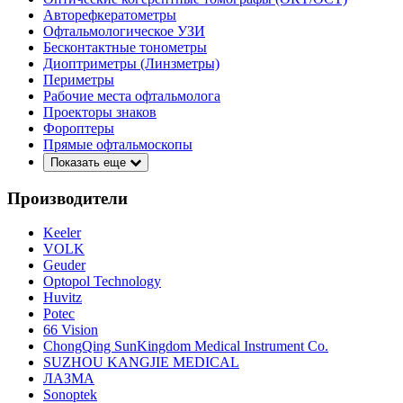
Авторефкератометры
Офтальмологическое УЗИ
Бесконтактные тонометры
Диоптриметры (Линзметры)
Периметры
Рабочие места офтальмолога
Проекторы знаков
Фороптеры
Прямые офтальмоскопы
Показать еще
Производители
Keeler
VOLK
Geuder
Optopol Technology
Huvitz
Potec
66 Vision
ChongQing SunKingdom Medical Instrument Co.
SUZHOU KANGJIE MEDICAL
ЛАЗМА
Sonoptek