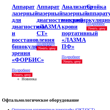
Аппарат
Аппарат
Анализатор
Стойка
лазерный
лазерный
лазерный
аппарат
для
диагностический
микроциркуляци
Подробнее
диагностики
«ЛАЗМА
крови
Узнать цену
и
СТ»
портативный
восстановления
«ЛАЗМА
Подробнее
бинокулярного
ПФ»
Узнать цену
зрения
Подробнее
«ФОРБИС»
Узнать цену
Подробнее
Узнать цену
Новинка
Офтальмологическое оборудование
Оптические когерентные томографы (ОКТ/ОСТ)