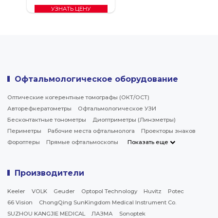
УЗНАТЬ ЦЕНУ
Офтальмологическое оборудование
Оптические когерентные томографы (ОКТ/ОСТ)
Авторефкератометры
Офтальмологическое УЗИ
Бесконтактные тонометры
Диоптриметры (Линзметры)
Периметры
Рабочие места офтальмолога
Проекторы знаков
Фороптеры
Прямые офтальмоскопы
Показать еще
Производители
Keeler
VOLK
Geuder
Optopol Technology
Huvitz
Potec
66 Vision
ChongQing SunKingdom Medical Instrument Co.
SUZHOU KANGJIE MEDICAL
ЛАЗМА
Sonoptek