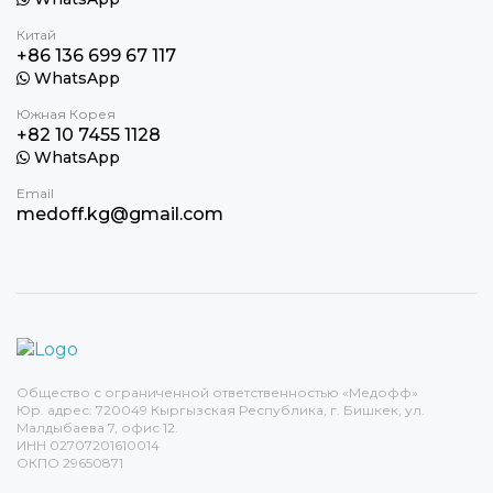
Китай
+86 136 699 67 117
WhatsApp
Южная Корея
+82 10 7455 1128
WhatsApp
Email
medoff.kg@gmail.com
Общество с ограниченной ответственностью «Медофф»
Юр. адрес: 720049 Кыргызская Республика, г. Бишкек, ул.
Малдыбаева 7, офис 12.
ИНН 02707201610014
ОКПО 29650871