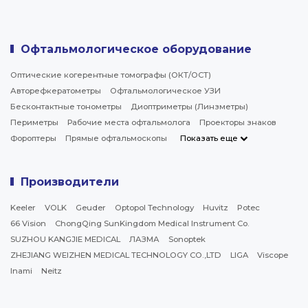
Офтальмологическое оборудование
Оптические когерентные томографы (ОКТ/ОСТ)
Авторефкератометры
Офтальмологическое УЗИ
Бесконтактные тонометры
Диоптриметры (Линзметры)
Периметры
Рабочие места офтальмолога
Проекторы знаков
Фороптеры
Прямые офтальмоскопы
Показать еще
Производители
Keeler
VOLK
Geuder
Optopol Technology
Huvitz
Potec
66 Vision
ChongQing SunKingdom Medical Instrument Co.
SUZHOU KANGJIE MEDICAL
ЛАЗМА
Sonoptek
ZHEJIANG WEIZHEN MEDICAL TECHNOLOGY CO.,LTD
LIGA
Viscope
Inami
Neitz