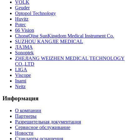
VOLK
Geuder
Optopol Technology
Huvitz
Potec
66 Vision
ChongQing SunKingdom Medical Instrument Co.
SUZHOU KANGJIE MEDICAL
ЛАЗМА
Sonoptek
ZHEJIANG WEIZHEN MEDICAL TECHNOLOGY
CO.,LTD
LIGA
Viscope
Inami
Neitz
Информация
О компании
Партнеры
Разрешительная документация
Сервисное обслуживание
Новости
Стандарты оснащения