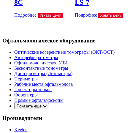
8C
LS-7
Подробнее
Подробнее
Узнать цену
Узнать цену
Офтальмологическое оборудование
Оптические когерентные томографы (ОКТ/ОСТ)
Авторефкератометры
Офтальмологическое УЗИ
Бесконтактные тонометры
Диоптриметры (Линзметры)
Периметры
Рабочие места офтальмолога
Проекторы знаков
Фороптеры
Прямые офтальмоскопы
Показать еще
Производители
Keeler