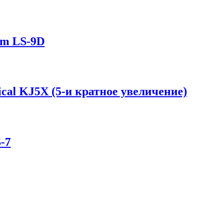
om LS-9D
cal KJ5X (5-и кратное увеличение)
-7