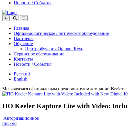
Новости
/
События
Главная
Офтальмологическое
/
оптическое
оборудование
Партнеры
Обучение
Центр обучения Оptopol Revo
Сервисное обслуживание
Контакты
Новости
/
События
Русский
English
Мы являемся официальным представителем компании
Keeler
ПО Keeler Kapture Lite with Video: Incl
Авторизационное
письмо