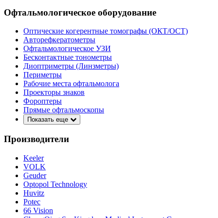
Офтальмологическое оборудование
Оптические когерентные томографы (ОКТ/ОСТ)
Авторефкератометры
Офтальмологическое УЗИ
Бесконтактные тонометры
Диоптриметры (Линзметры)
Периметры
Рабочие места офтальмолога
Проекторы знаков
Фороптеры
Прямые офтальмоскопы
Показать еще
Производители
Keeler
VOLK
Geuder
Optopol Technology
Huvitz
Potec
66 Vision