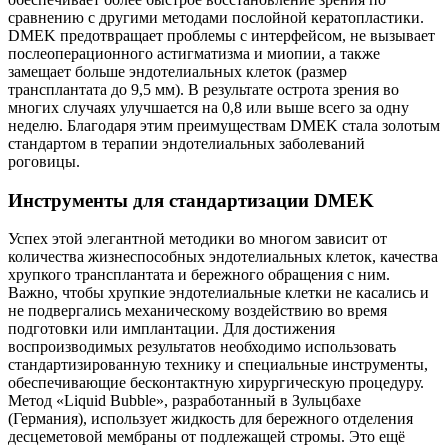
сравнению с другими методами послойной кератопластики.
DMEK предотвращает проблемы с интерфейсом, не вызывает
послеоперационного астигматизма и миопии, а также
замещает больше эндотелиальных клеток (размер
трансплантата до 9,5 мм). В результате острота зрения во
многих случаях улучшается на 0,8 или выше всего за одну
неделю. Благодаря этим преимуществам DMEK стала золотым
стандартом в терапии эндотелиальных заболеваний
роговицы.
Инструменты для стандартизации DMEK
Успех этой элегантной методики во многом зависит от
количества жизнеспособных эндотелиальных клеток, качества
хрупкого трансплантата и бережного обращения с ним.
Важно, чтобы хрупкие эндотелиальные клетки не касались и
не подвергались механическому воздействию во время
подготовки или имплантации. Для достижения
воспроизводимых результатов необходимо использовать
стандартизированную технику и специальные инструменты,
обеспечивающие бесконтактную хирургическую процедуру.
Метод «Liquid Bubble», разработанный в Зульцбахе
(Германия), использует жидкость для бережного отделения
десцеметовой мембраны от подлежащей стромы. Это ещё