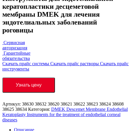
кератопластики десцеметовой
мембраны DMEK для лечения
эндотелиальных заболеваний
роговицы
Сервисная
авторизация
Гарантийные
обязательства
Скачать прайс системы
Скачать прайс растворы
Скачать прайс
инструменты
Узнать цену
Артикул:
38630 38632 38620 38621 38622 38623 38624 38608
38625 38634
Категория:
DMEK Descemet Membrane Endothelial
Keratoplasty Instruments for the treatment of endothelial corneal
diseases
Описание