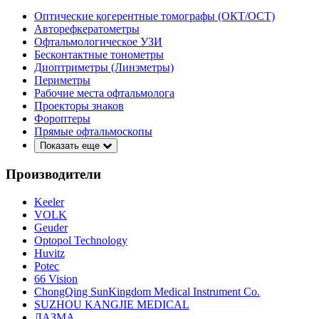
Оптические когерентные томографы (ОКТ/ОСТ)
Авторефкератометры
Офтальмологическое УЗИ
Бесконтактные тонометры
Диоптриметры (Линзметры)
Периметры
Рабочие места офтальмолога
Проекторы знаков
Фороптеры
Прямые офтальмоскопы
Показать еще
Производители
Keeler
VOLK
Geuder
Optopol Technology
Huvitz
Potec
66 Vision
ChongQing SunKingdom Medical Instrument Co.
SUZHOU KANGJIE MEDICAL
ЛАЗМА