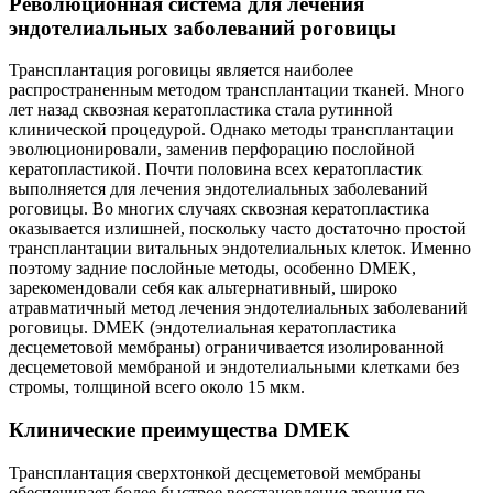
Революционная система для лечения
эндотелиальных заболеваний роговицы
Трансплантация роговицы является наиболее
распространенным методом трансплантации тканей. Много
лет назад сквозная кератопластика стала рутинной
клинической процедурой. Однако методы трансплантации
эволюционировали, заменив перфорацию послойной
кератопластикой. Почти половина всех кератопластик
выполняется для лечения эндотелиальных заболеваний
роговицы. Во многих случаях сквозная кератопластика
оказывается излишней, поскольку часто достаточно простой
трансплантации витальных эндотелиальных клеток. Именно
поэтому задние послойные методы, особенно DMEK,
зарекомендовали себя как альтернативный, широко
атравматичный метод лечения эндотелиальных заболеваний
роговицы. DMEK (эндотелиальная кератопластика
десцеметовой мембраны) ограничивается изолированной
десцеметовой мембраной и эндотелиальными клетками без
стромы, толщиной всего около 15 мкм.
Клинические преимущества DMEK
Трансплантация сверхтонкой десцеметовой мембраны
обеспечивает более быстрое восстановление зрения по