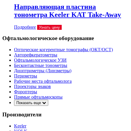
Направляющая пластина
тонометра Keeler KAT Take-Away
Подробнее
Узнать цену
Офтальмологическое оборудование
Оптические когерентные томографы (ОКТ/ОСТ)
Авторефкератометры
Офтальмологическое УЗИ
Бесконтактные тонометры
Диоптриметры (Линзметры)
Периметры
Рабочие места офтальмолога
Проекторы знаков
Фороптеры
Прямые офтальмоскопы
Показать еще
Производители
Keeler