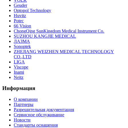
VOLK
Geuder
Optopol Technology
Huvitz
Potec
66 Vision
ChongQing SunKingdom Medical Instrument Co.
SUZHOU KANGJIE MEDICAL
ЛАЗМА
Sonoptek
ZHEJIANG WEIZHEN MEDICAL TECHNOLOGY
CO.,LTD
LIGA
Viscope
Inami
Neitz
Информация
О компании
Партнеры
Разрешительная документация
Сервисное обслуживание
Новости
Стандарты оснащения