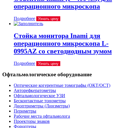
операционного микроскопа
Подробнее
Узнать цену
Стойка монитора Inami для
операционного микроскопа L-
0995AZ со светодиодным зумом
Подробнее
Узнать цену
Офтальмологическое оборудование
Оптические когерентные томографы (ОКТ/ОСТ)
Авторефкератометры
Офтальмологическое УЗИ
Бесконтактные тонометры
Диоптриметры (Линзметры)
Периметры
Рабочие места офтальмолога
Проекторы знаков
Фороптеры