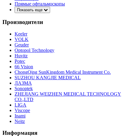
Прямые офтальмоскопы
Показать еще
Производители
Keeler
VOLK
Geuder
Optopol Technology
Huvitz
Potec
66 Vision
ChongQing SunKingdom Medical Instrument Co.
SUZHOU KANGJIE MEDICAL
ЛАЗМА
Sonoptek
ZHEJIANG WEIZHEN MEDICAL TECHNOLOGY
CO.,LTD
LIGA
Viscope
Inami
Neitz
Информация